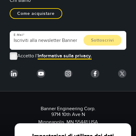
Chi siamo
Come acquistare
E-Mail
Accetto l’
Informativa sulla privacy.
Banner Engineering Corp.
9714 10th Ave N
Minneapolis, MN 55441 USA
1-888-3-SENSOR (736767)