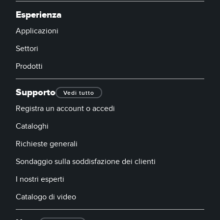
SOFTWARE
Esperienza
Software di configurazione dei sensori wireless
Applicazioni
Settori
Software interfaccia utente sensore
Prodotti
Software per sensori di misura Banner
Supporto
Vedi tutto
TECNOLOGIA
Registra un account o accedi
Sensori con IO-Link
Cataloghi
Richieste generali
Sondaggio sulla soddisfazione dei clienti
I nostri esperti
Catalogo di video