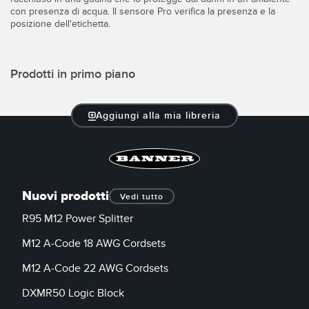
Sensori Pick-to-Light
con presenza di acqua. Il sensore Pro verifica la presenza e la
posizione dell'etichetta.
Sensori di temperatura
LINK CORRELATI
Sensori multiraggio e sensori a raggio ampio
Prodotti in primo piano
Lavaggio
Sensori di monitoraggio delle condizioni
IO-Link
Sensori di monitoraggio delle condizioni wireless
Aggiungi alla mia libreria
Sensori di vibrazioni
Nuovi prodotti
Vedi tutto
ACCESSORI
R95 M12 Power Splitter
ACCESSORI
M12 A-Code 18 AWG Cordsets
Convertitori
M12 A-Code 22 AWG Cordsets
Set cavo
DXMR50 Logic Block