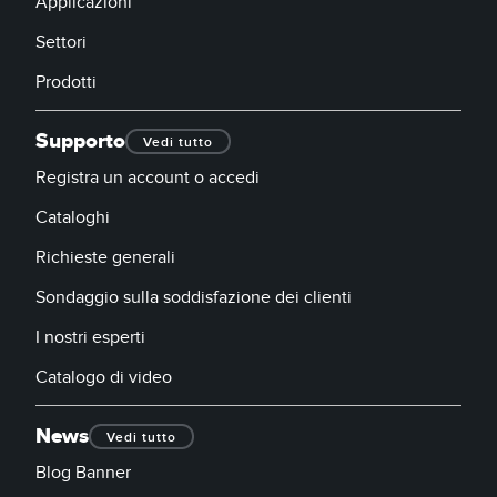
Applicazioni
SOFTWARE
Settori
Software di configurazione dei sensori wireless
Prodotti
Software interfaccia utente sensore
Supporto
Vedi tutto
Software per sensori di misura Banner
Registra un account o accedi
TECNOLOGIA
Cataloghi
Richieste generali
Sensori con IO-Link
Sondaggio sulla soddisfazione dei clienti
I nostri esperti
Catalogo di video
News
Vedi tutto
Blog Banner