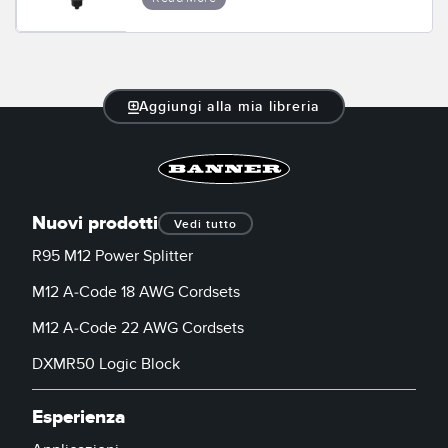
Sensori Pick-to-Light
Sensori di temperatura
LINK CORRELATI
Sensori multiraggio e sensori a raggio ampio
Aggiungi alla mia libreria
Lavaggio
Sensori di monitoraggio delle condizioni
IO-Link
Sensori di monitoraggio delle condizioni wireless
Sensori di vibrazioni
Nuovi prodotti
Vedi tutto
R95 M12 Power Splitter
ACCESSORI
M12 A-Code 18 AWG Cordsets
ACCESSORI
M12 A-Code 22 AWG Cordsets
DXMR50 Logic Block
Convertitori
Set cavo
Esperienza