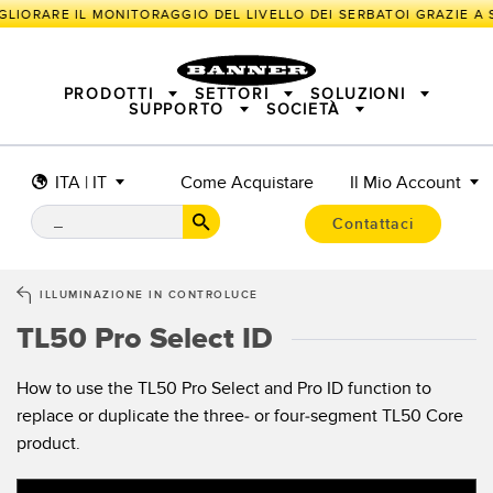
GLIORARE IL MONITORAGGIO DEL LIVELLO DEI SERBATOI GRAZIE A S
PRODOTTI
SETTORI
SOLUZIONI
SUPPORTO
SOCIETÀ
ITA | IT
Come Acquistare
Il Mio Account
SENSORI
IIOT E LA FABBRICA INTELLIGENTE
SOLUZIONI DI MISURA
ILLUMINATORI E INDICATORI
SENSORI INTELLIGENTI
Contattaci
SICUREZZA DELLE MACCHINE
PROTEZIONE DI MACCHINARI
TECNOLOGIA WIRELESS IN CAMPO
TRACK & TRACE
PICK-TO-LIGHT
INDUSTRIALE
ILLUMINAZIONE INDUSTRIALE
ILLUMINAZIONE IN CONTROLUCE
BARCODE & VISION
SEGNALAZIONE DELLO STATO
I/O REMOTO
TL50 Pro Select ID
CONNECTIVITY
MISURAZIONE E ISPEZIONE
SOLUZIONI PER IL MONITORAGGIO
CONTROLLO QUALITÀ
RILEVAMENTO VEICOLI
How to use the TL50 Pro Select and Pro ID function to
SNAP SIGNAL
NUOVI PRODOTTI
MANUTENZIONE PREDITTIVA
replace or duplicate the three- or four-segment TL50 Core
ACCESSORI
SOFTWARE
APPLICAZIONI RADAR
product.
TECNOLOGIE