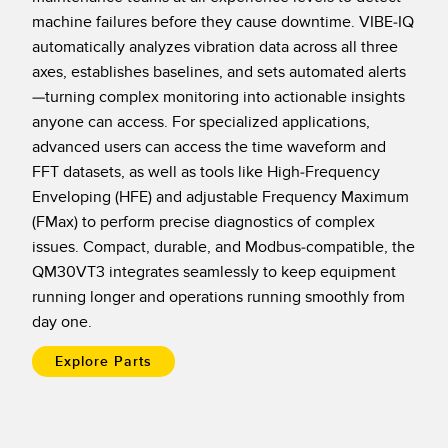
Sensori Pick-to-Light
machine failures before they cause downtime. VIBE-IQ
Sensori di temperatura
automatically analyzes vibration data across all three
axes, establishes baselines, and sets automated alerts
LINK CORRELATI
Sensori multiraggio e sensori a raggio ampio
—turning complex monitoring into actionable insights
anyone can access. For specialized applications,
Lavaggio
Sensori di monitoraggio delle condizioni
advanced users can access the time waveform and
IO-Link
Sensori di monitoraggio delle condizioni wireless
FFT datasets, as well as tools like High-Frequency
Enveloping (HFE) and adjustable Frequency Maximum
Sensori di vibrazioni
(FMax) to perform precise diagnostics of complex
issues. Compact, durable, and Modbus-compatible, the
QM30VT3 integrates seamlessly to keep equipment
ACCESSORI
running longer and operations running smoothly from
day one.
ACCESSORI
Explore Parts
Convertitori
Set cavo