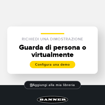
SOFTWARE
Software di configurazione dei sensori wireless
Software interfaccia utente sensore
Software per sensori di misura Banner
RICHIEDI UNA DIMOSTRAZIONE
Guarda di persona o
TECNOLOGIA
virtualmente
Sensori con IO-Link
Configura una demo
Aggiungi alla mia libreria