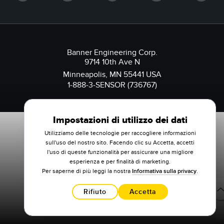
Banner Engineering Corp.
9714 10th Ave N
Minneapolis, MN 55441 USA
1-888-3-SENSOR (736767)
Impostazioni di utilizzo dei dati
Utilizziamo delle tecnologie per raccogliere informazioni
sull'uso del nostro sito. Facendo clic su Accetta, accetti
l'uso di queste funzionalità per assicurare una migliore
esperienza e per finalità di marketing.
Per saperne di più leggi la nostra
Informativa sulla privacy
.
Rifiuto
Accetta