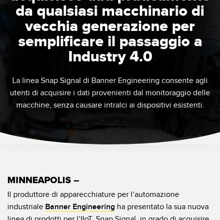
IIOT E LA FABBRICA
da qualsiasi macchinario di
SENSORI
INTELLIGENTE
vecchia generazione per
Sensori fotoelettrici
Protocolli di comunicazione industriali
semplificare il passaggio a
Laser per misurazione di distanza
Manutenzione predittiva
Industry 4.0
Barriere di misura
Manutenzione predittiva
La linea Snap Signal di Banner Engineering consente agli
3D Time-of-Flight
Monitoraggio delle condizioni: manutenzione predittiva e
utenti di acquisire i dati provenienti dal monitoraggio delle
preventiva
macchine, senza causare intralci ai dispositivi esistenti.
Sensori radar
Monitoraggio remoto
Sensori a ultrasuoni
Monitoraggio/efficacia complessiva dei macchinari
Amplificatori a fibra ottica
Overall Equipment Effectiveness (OEE)
Fibra ottica
Richiesta di componenti, servizi o prelievo di pallet
MINNEAPOLIS –
Sensori a forcella e di etichette
Il produttore di apparecchiature per l’automazione
Rilevamento del bordo iniziale
Sensori di luminescenza, colori e tacche di registro
industriale
Banner Engineering
ha presentato la sua nuova
Monitoraggio del livello di un serbatoio
linea di prodotti per l’IIoT, Snap Signal, in grado di acquisire