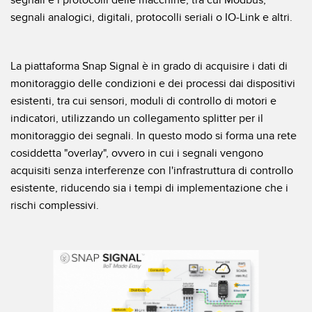
SOFTWARE
segnali analogici, digitali, protocolli seriali o IO-Link e altri.
Software di configurazione dei sensori wireless
La piattaforma Snap Signal è in grado di acquisire i dati di
Software interfaccia utente sensore
monitoraggio delle condizioni e dei processi dai dispositivi
Software per sensori di misura Banner
esistenti, tra cui sensori, moduli di controllo di motori e
indicatori, utilizzando un collegamento splitter per il
TECNOLOGIA
monitoraggio dei segnali. In questo modo si forma una rete
cosiddetta "overlay", ovvero in cui i segnali vengono
Sensori con IO-Link
acquisiti senza interferenze con l'infrastruttura di controllo
esistente, riducendo sia i tempi di implementazione che i
rischi complessivi.