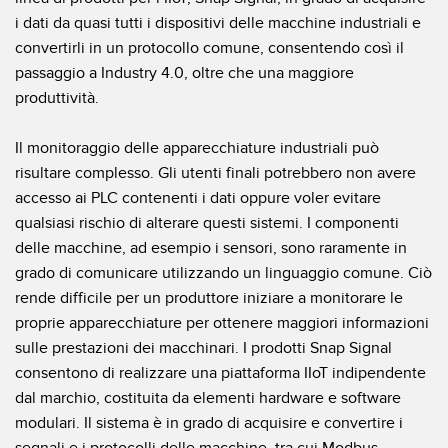
Sensori Pick-to-Light
i dati da quasi tutti i dispositivi delle macchine industriali e
Sensori di temperatura
convertirli in un protocollo comune, consentendo così il
passaggio a Industry 4.0, oltre che una maggiore
LINK CORRELATI
Sensori multiraggio e sensori a raggio ampio
produttività.
Lavaggio
Sensori di monitoraggio delle condizioni
Il monitoraggio delle apparecchiature industriali può
IO-Link
Sensori di monitoraggio delle condizioni wireless
risultare complesso. Gli utenti finali potrebbero non avere
accesso ai PLC contenenti i dati oppure voler evitare
Sensori di vibrazioni
qualsiasi rischio di alterare questi sistemi. I componenti
delle macchine, ad esempio i sensori, sono raramente in
grado di comunicare utilizzando un linguaggio comune. Ciò
ACCESSORI
rende difficile per un produttore iniziare a monitorare le
proprie apparecchiature per ottenere maggiori informazioni
ACCESSORI
sulle prestazioni dei macchinari. I prodotti Snap Signal
Convertitori
consentono di realizzare una piattaforma IIoT indipendente
dal marchio, costituita da elementi hardware e software
Set cavo
modulari. Il sistema è in grado di acquisire e convertire i
segnali e i protocolli delle macchine, tra cui Modbus,