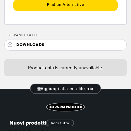
SOFTWARE
Find an Alternative
Software di configurazione dei sensori wireless
Software interfaccia utente sensore
+
ESPANDI TUTTO
Software per sensori di misura Banner
DOWNLOADS
TECNOLOGIA
Product data is currently unavailable.
Sensori con IO-Link
Aggiungi alla mia libreria
Nuovi prodotti
Vedi tutto