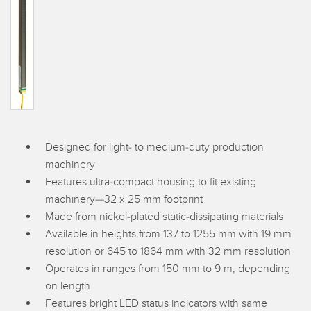
IIOT E LA FABBRICA
SENSORI
INTELLIGENTE
Sensori fotoelettrici
Protocolli di comunicazione industriali
Laser per misurazione di distanza
Manutenzione predittiva
Barriere di misura
Manutenzione predittiva
3D Time-of-Flight
Monitoraggio delle condizioni: manutenzione predittiva e
preventiva
Designed for light- to medium-duty production
Sensori radar
machinery
Monitoraggio remoto
Sensori a ultrasuoni
Features ultra-compact housing to fit existing
Monitoraggio/efficacia complessiva dei macchinari
machinery—32 x 25 mm footprint
Amplificatori a fibra ottica
Made from nickel-plated static-dissipating materials
Overall Equipment Effectiveness (OEE)
Available in heights from 137 to 1255 mm with 19 mm
Fibra ottica
Richiesta di componenti, servizi o prelievo di pallet
resolution or 645 to 1864 mm with 32 mm resolution
Sensori a forcella e di etichette
Operates in ranges from 150 mm to 9 m, depending
Rilevamento del bordo iniziale
on length
Sensori di luminescenza, colori e tacche di registro
Features bright LED status indicators with same
Monitoraggio del livello di un serbatoio