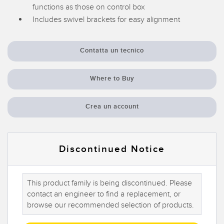
Sensori Pick-to-Light
functions as those on control box
Includes swivel brackets for easy alignment
Sensori di temperatura
LINK CORRELATI
Sensori multiraggio e sensori a raggio ampio
Contatta un tecnico
Lavaggio
Sensori di monitoraggio delle condizioni
Where to Buy
IO-Link
Sensori di monitoraggio delle condizioni wireless
Sensori di vibrazioni
Crea un account
ACCESSORI
Discontinued Notice
ACCESSORI
This product family is being discontinued. Please
Convertitori
contact an engineer to find a replacement, or
Set cavo
browse our recommended selection of products.