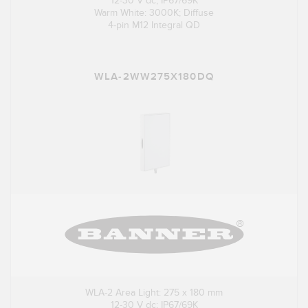
12-30 V dc; IP67/69K
Warm White: 3000K; Diffuse
4-pin M12 Integral QD
WLA-2WW275X180DQ
WLA-2 Area Light: 275 x 180 mm
12-30 V dc; IP67/69K