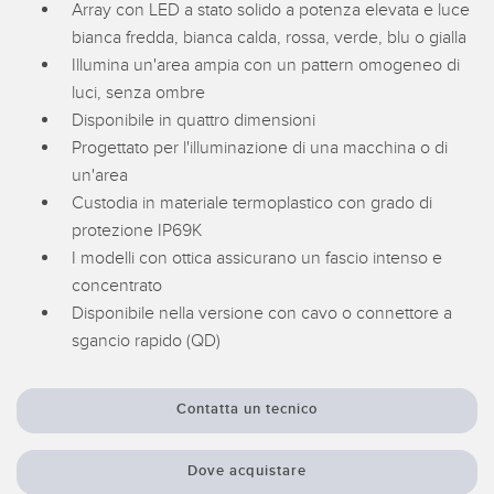
Sensori Pick-to-Light
Array con LED a stato solido a potenza elevata e luce
bianca fredda, bianca calda, rossa, verde, blu o gialla
Sensori di temperatura
Illumina un'area ampia con un pattern omogeneo di
LINK CORRELATI
luci, senza ombre
Sensori multiraggio e sensori a raggio ampio
Disponibile in quattro dimensioni
Lavaggio
Sensori di monitoraggio delle condizioni
Progettato per l'illuminazione di una macchina o di
un'area
IO-Link
Sensori di monitoraggio delle condizioni wireless
Custodia in materiale termoplastico con grado di
Sensori di vibrazioni
protezione IP69K
I modelli con ottica assicurano un fascio intenso e
concentrato
Disponibile nella versione con cavo o connettore a
ACCESSORI
sgancio rapido (QD)
ACCESSORI
Convertitori
Contatta un tecnico
Set cavo
Dove acquistare