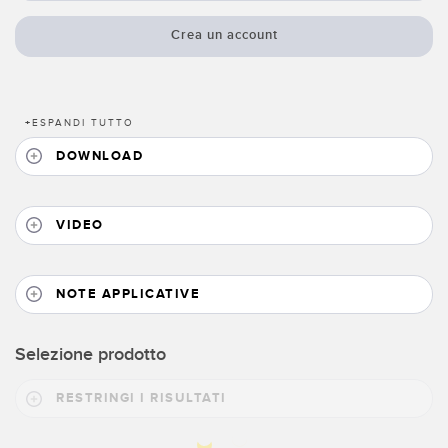
SOFTWARE
Crea un account
Software di configurazione dei sensori wireless
Software interfaccia utente sensore
+
ESPANDI TUTTO
Software per sensori di misura Banner
DOWNLOAD
TECNOLOGIA
VIDEO
Sensori con IO-Link
NOTE APPLICATIVE
Selezione prodotto
RESTRINGI I RISULTATI