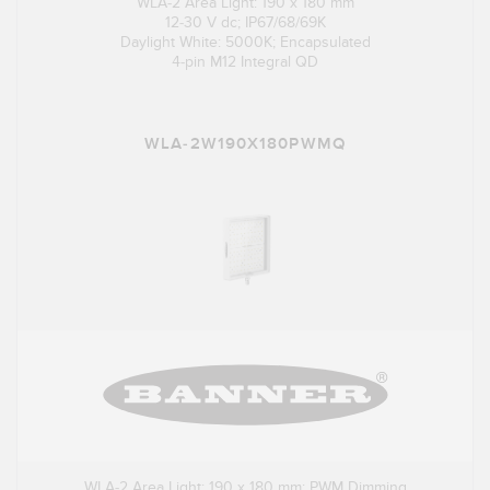
WLA-2 Area Light: 190 x 180 mm
12-30 V dc; IP67/68/69K
Daylight White: 5000K; Encapsulated
4-pin M12 Integral QD
WLA-2W190X180PWMQ
WLA-2 Area Light: 190 x 180 mm; PWM Dimming