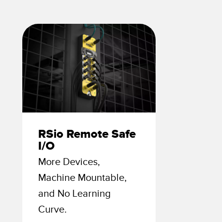
izioni wireless
TECNOLOGIA
i sensori
Sensori con IO-Link
ensore
a Banner
RSio Remote Safe
I/O
More Devices,
Machine Mountable,
and No Learning
Curve.