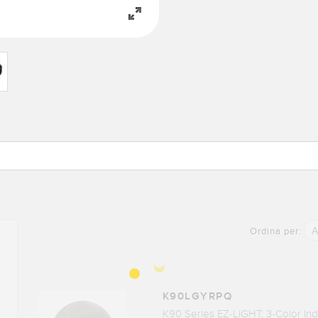
A
Ordina per:
K90LGYRPQ
K90 Series EZ-LIGHT; 3-Color Ind