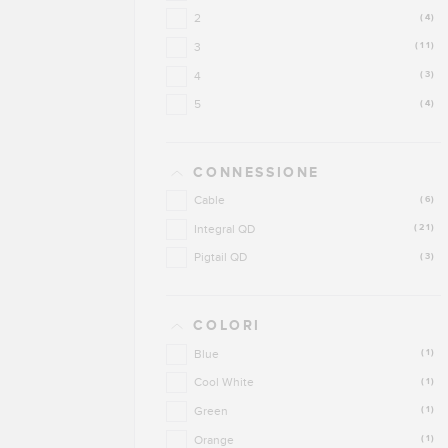
2
(4)
3
(11)
4
(3)
5
(4)
CONNESSIONE
Cable
(6)
Integral QD
(21)
Pigtail QD
(3)
COLORI
Blue
(1)
Cool White
(1)
Green
(1)
Orange
(1)