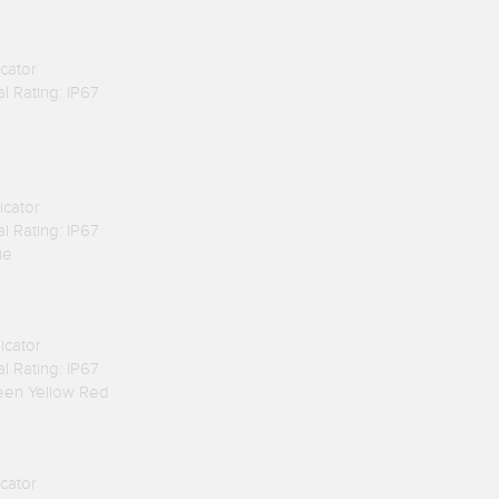
cator
l Rating: IP67
icator
l Rating: IP67
ue
icator
l Rating: IP67
reen Yellow Red
cator