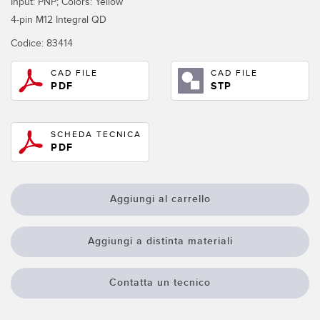
Input: PNP; Colors: Yellow
Sensori Pick-to-Light
4-pin M12 Integral QD
Sensori di temperatura
Codice:
83414
LINK CORRELATI
Sensori multiraggio e sensori a raggio ampio
CAD FILE
CAD FILE
Lavaggio
PDF
STP
Sensori di monitoraggio delle condizioni
IO-Link
Sensori di monitoraggio delle condizioni wireless
SCHEDA TECNICA
Sensori di vibrazioni
PDF
Aggiungi al carrello
ACCESSORI
ACCESSORI
Aggiungi a distinta materiali
Convertitori
Contatta un tecnico
Set cavo