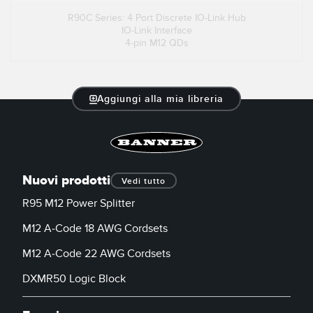
R90C Series: 4 Port Discrete IO-Link Hub
IO-Link Interface
4-pin M12 QDs
Aggiungi alla mia libreria
Nuovi prodotti
Vedi tutto
R95 M12 Power Splitter
M12 A-Code 18 AWG Cordsets
M12 A-Code 22 AWG Cordsets
DXMR50 Logic Block