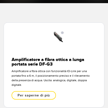
Sensori Pick-to-Light
Sensori di temperatura
LINK CORRELATI
Sensori multiraggio e sensori a raggio ampio
Lavaggio
Sensori di monitoraggio delle condizioni
IO-Link
Sensori di monitoraggio delle condizioni wireless
Sensori di vibrazioni
Amplificatore a fibra ottica a lunga
portata serie DF-G3
ACCESSORI
Amplificatore a fibra ottica con funzionalità IO-Link per una
portata fino a 6 m, il posizionamento preciso e il rilevamento
ACCESSORI
della presenza di acqua. Uscita: analogica, digitale, doppia
digitale.
Convertitori
Per saperne di più
Set cavo