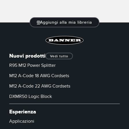
SOFTWARE
Software di configurazione dei sensori wireless
Aggiungi alla mia libreria
Software interfaccia utente sensore
Software per sensori di misura Banner
Nuovi prodotti
TECNOLOGIA
Vedi tutto
R95 M12 Power Splitter
Sensori con IO-Link
M12 A-Code 18 AWG Cordsets
M12 A-Code 22 AWG Cordsets
DXMR50 Logic Block
Esperienza
Applicazioni