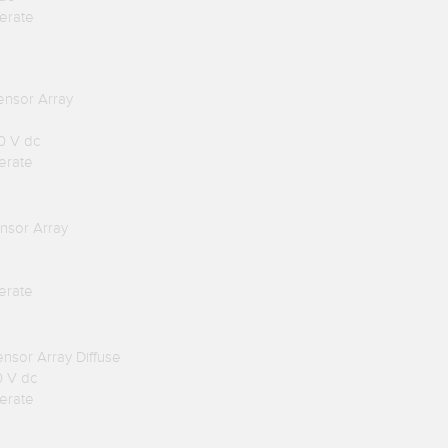
erate
nsor Array
30 V dc
erate
sor Array
erate
sor Array Diffuse
0 V dc
erate