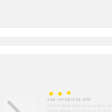
SAB-497AB1DS6-Q5E
WORLD-BEAM QS18 Series: 6 Beam Sen
Diffuse; Range: 200 mm; Input: 10-30 V