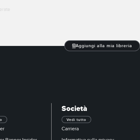
erate
Aggiungi alla mia libreria
Società
to
Vedi tutto
er
Carriera
er Banner Insider
Informativa sulla privacy