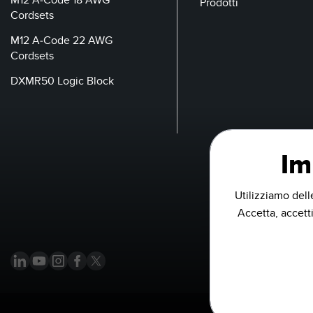
Prodotti
Cordsets
M12 A-Code 22 AWG
Cordsets
DXMR50 Logic Block
Im
Utilizziamo dell
Accetta, accetti