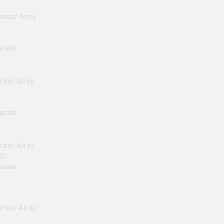
nsor Array
erate
sor Array
erate
sor Array
 dc
erate
nsor Array