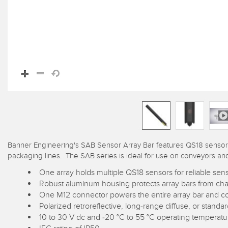
Banner Engineering's SAB Sensor Array Bar features QS18 sensors
packaging lines. The SAB series is ideal for use on conveyors and 
One array holds multiple QS18 sensors for reliable se
Robust aluminum housing protects array bars from ch
One M12 connector powers the entire array bar and con
Polarized retroreflective, long-range diffuse, or standar
10 to 30 V dc and -20 °C to 55 °C operating temperatu