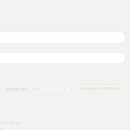
Cancellare i Confronti
A-Z
Ordina per:
sor Array
 dc