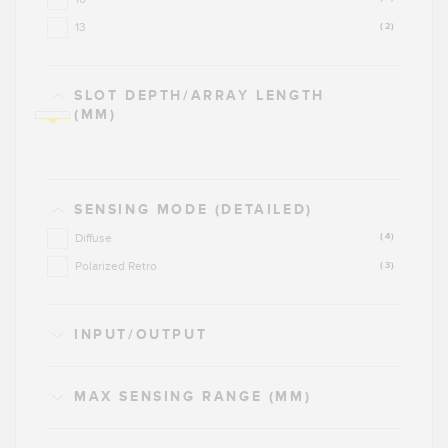
13
(2)
SLOT DEPTH/ARRAY LENGTH
(MM)
SENSING MODE (DETAILED)
Diffuse
(4)
Polarized Retro
(3)
INPUT/OUTPUT
MAX SENSING RANGE (MM)