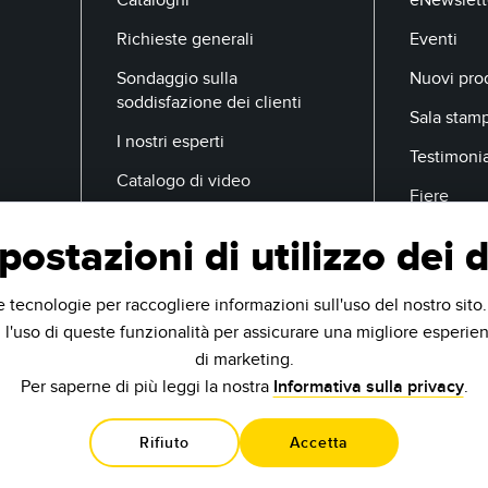
Richieste generali
Eventi
Sondaggio sulla
Nuovi prod
soddisfazione dei clienti
Sala stam
I nostri esperti
Testimoni
Catalogo di video
Fiere
postazioni di utilizzo dei d
E-Mail
e tecnologie per raccogliere informazioni sull'uso del nostro sito
 l'uso di queste funzionalità per assicurare una migliore esperien
di marketing.
Per saperne di più leggi la nostra
Informativa sulla privacy
.
Rifiuto
Accetta