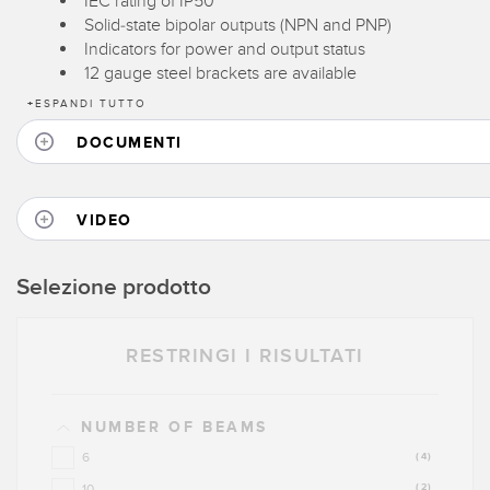
IEC rating of IP50
Solid-state bipolar outputs (NPN and PNP)
Indicators for power and output status
12 gauge steel brackets are available
+
ESPANDI TUTTO
DOCUMENTI
VIDEO
Selezione prodotto
RESTRINGI I RISULTATI
NUMBER OF BEAMS
6
(4)
10
(2)