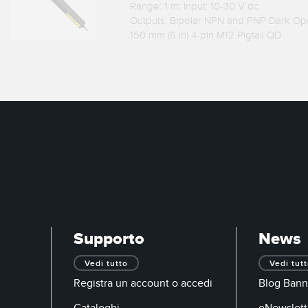
Range: 1 m; Input: 10-30 V dc
Outputs: Bipolar NPN and PNP Dark Op
150 mm (6 in) 4-pin M12 Pigtail QD
Supporto
News
Vedi tutto
Vedi tut
Registra un account o accedi
Blog Bann
Cataloghi
eNewslett