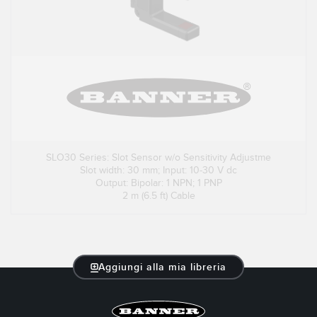
SLO30 Series: Slot Sensor w/o Sensitivity Adjustme
Slot width: 30 mm; Input: 10-30 V dc
Output: Bipolar: 1 NPN; 1 PNP
2 m (6.5 ft) Cable
Aggiungi alla mia libreria