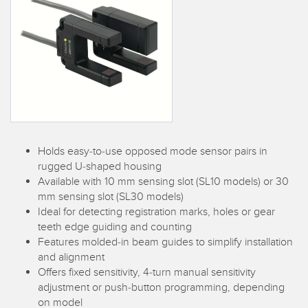
IIOT E LA FABBRICA
SENSORI
INTELLIGENTE
Sensori fotoelettrici
Protocolli di comunicazione industriali
Laser per misurazione di distanza
Manutenzione predittiva
Barriere di misura
Manutenzione predittiva
3D Time-of-Flight
Monitoraggio delle condizioni: manutenzione predittiva e
preventiva
Holds easy-to-use opposed mode sensor pairs in
Sensori radar
rugged U-shaped housing
Monitoraggio remoto
Sensori a ultrasuoni
Available with 10 mm sensing slot (SL10 models) or 30
Monitoraggio/efficacia complessiva dei macchinari
mm sensing slot (SL30 models)
Amplificatori a fibra ottica
Ideal for detecting registration marks, holes or gear
Overall Equipment Effectiveness (OEE)
teeth edge guiding and counting
Fibra ottica
Features molded-in beam guides to simplify installation
Richiesta di componenti, servizi o prelievo di pallet
and alignment
Sensori a forcella e di etichette
Offers fixed sensitivity, 4-turn manual sensitivity
Rilevamento del bordo iniziale
Sensori di luminescenza, colori e tacche di registro
adjustment or push-button programming, depending
Monitoraggio del livello di un serbatoio
on model