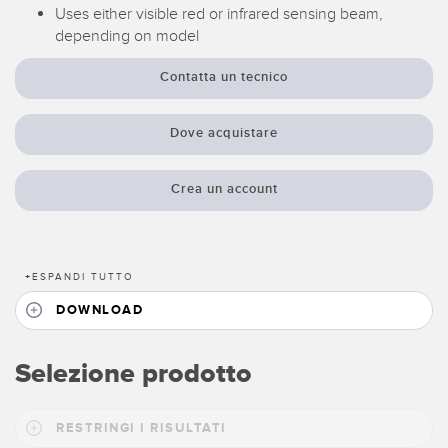
Sensori Pick-to-Light
Uses either visible red or infrared sensing beam,
depending on model
Sensori di temperatura
LINK CORRELATI
Contatta un tecnico
Sensori multiraggio e sensori a raggio ampio
Lavaggio
Sensori di monitoraggio delle condizioni
Dove acquistare
IO-Link
Sensori di monitoraggio delle condizioni wireless
Crea un account
Sensori di vibrazioni
+
ESPANDI TUTTO
ACCESSORI
DOWNLOAD
ACCESSORI
Selezione prodotto
Convertitori
Set cavo
RESTRINGI I RISULTATI