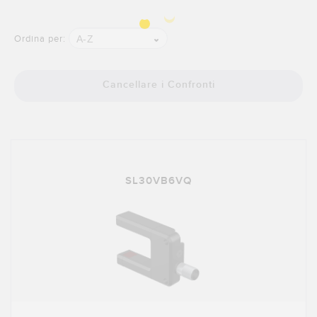
SOFTWARE
A-Z
Ordina per:
Software di configurazione dei sensori wireless
Software interfaccia utente sensore
Cancellare i Confronti
Software per sensori di misura Banner
TECNOLOGIA
Sensori con IO-Link
SL30VB6VQ