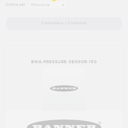
SOFTWARE
Rilevanza
Ordina per:
Software di configurazione dei sensori wireless
Cancellare i Confronti
Software interfaccia utente sensore
Software per sensori di misura Banner
TECNOLOGIA
BWA-PRESSURE-SENSOR-150
Sensori con IO-Link