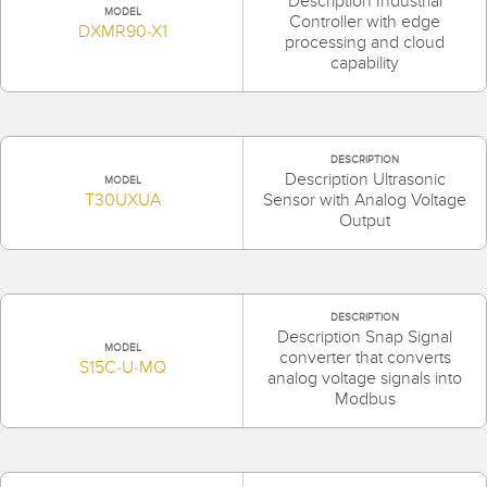
Description Industrial
SOFTWARE
MODEL
Controller with edge
DXMR90-X1
processing and cloud
capability
Software di configurazione dei sensori wireless
Software interfaccia utente sensore
Software per sensori di misura Banner
DESCRIPTION
Description Ultrasonic
MODEL
T30UXUA
Sensor with Analog Voltage
TECNOLOGIA
Output
Sensori con IO-Link
DESCRIPTION
Description Snap Signal
MODEL
converter that converts
S15C-U-MQ
analog voltage signals into
Modbus