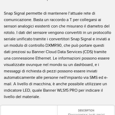
Sensori Pick-to-Light
Sensori di temperatura
Snap Signal permette di mantenere l’attuale rete di
LINK CORRELATI
comunicazione. Basta un raccordo a T per collegarsi ai
Sensori multiraggio e sensori a raggio ampio
sensori analogici esistenti con che misurano il diametro del
Lavaggio
Sensori di monitoraggio delle condizioni
rotolo. I dati del sensore vengono convertiti in un protocollo
seriale unificato tramite i convertitori Snap Signal e inviati a
IO-Link
Sensori di monitoraggio delle condizioni wireless
un modulo di controllo DXMR90, che può portare questi
dati preziosi su Banner Cloud Data Services (CDS) tramite
Sensori di vibrazioni
una connessione Ethernet. Le informazioni possono essere
visualizzate ovunque nel mondo su un dashboard, e i
messaggi di richiesta di pezzi possono essere inviati
ACCESSORI
automaticamente alle persone nell'impianto via SMS ed e-
ACCESSORI
mail. A livello di macchina, è anche possibile utilizzare un
indicatore LED, quale Banner WLS15 PRO per indicare il
Convertitori
livello del materiale.
Set cavo
DESCRIPTION