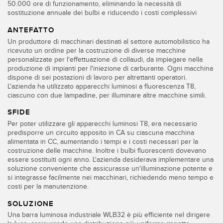
Sensori Pick-to-Light
50.000 ore di funzionamento, eliminando la necessità di
sostituzione annuale dei bulbi e riducendo i costi complessivi
Sensori di temperatura
ANTEFATTO
LINK CORRELATI
Un produttore di macchinari destinati al settore automobilistico ha
Sensori multiraggio e sensori a raggio ampio
ricevuto un ordine per la costruzione di diverse macchine
personalizzate per l'effettuazione di collaudi, da impiegare nella
Lavaggio
Sensori di monitoraggio delle condizioni
produzione di impianti per l'iniezione di carburante. Ogni macchina
dispone di sei postazioni di lavoro per altrettanti operatori.
IO-Link
Sensori di monitoraggio delle condizioni wireless
L'azienda ha utilizzato apparecchi luminosi a fluorescenza T8,
ciascuno con due lampadine, per illuminare altre macchine simili.
Sensori di vibrazioni
SFIDE
Per poter utilizzare gli apparecchi luminosi T8, era necessario
predisporre un circuito apposito in CA su ciascuna macchina
alimentata in CC, aumentando i tempi e i costi necessari per la
ACCESSORI
costruzione delle macchine. Inoltre i bulbi fluorescenti dovevano
essere sostituiti ogni anno. L'azienda desiderava implementare una
ACCESSORI
soluzione conveniente che assicurasse un'illuminazione potente e
si integrasse facilmente nei macchinari, richiedendo meno tempo e
Convertitori
costi per la manutenzione.
Set cavo
SOLUZIONE
Una barra luminosa industriale WLB32 è più efficiente nel dirigere