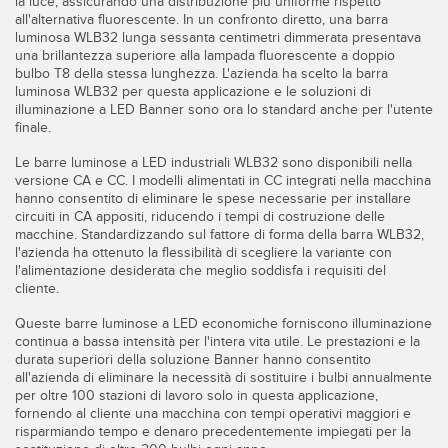
la luce, assicurando una distribuzione più uniforme rispetto
SOFTWARE
all'alternativa fluorescente. In un confronto diretto, una barra
luminosa WLB32 lunga sessanta centimetri dimmerata presentava
una brillantezza superiore alla lampada fluorescente a doppio
Software di configurazione dei sensori wireless
bulbo T8 della stessa lunghezza. L'azienda ha scelto la barra
luminosa WLB32 per questa applicazione e le soluzioni di
Software interfaccia utente sensore
illuminazione a LED Banner sono ora lo standard anche per l'utente
finale.
Software per sensori di misura Banner
Le barre luminose a LED industriali WLB32 sono disponibili nella
versione CA e CC. I modelli alimentati in CC integrati nella macchina
TECNOLOGIA
hanno consentito di eliminare le spese necessarie per installare
circuiti in CA appositi, riducendo i tempi di costruzione delle
macchine. Standardizzando sul fattore di forma della barra WLB32,
Sensori con IO-Link
l'azienda ha ottenuto la flessibilità di scegliere la variante con
l'alimentazione desiderata che meglio soddisfa i requisiti del
cliente.
Queste barre luminose a LED economiche forniscono illuminazione
continua a bassa intensità per l'intera vita utile. Le prestazioni e la
durata superiori della soluzione Banner hanno consentito
all'azienda di eliminare la necessità di sostituire i bulbi annualmente
per oltre 100 stazioni di lavoro solo in questa applicazione,
fornendo al cliente una macchina con tempi operativi maggiori e
risparmiando tempo e denaro precedentemente impiegati per la