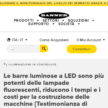
GLIORARE IL MONITORAGGIO DEL LIVELLO DEI SERBATOI GRAZIE A S
PRODOTTI
SETTORI
SOLUZIONI
SUPPORTO
SOCIETÀ
ITA | IT
Come Acquistare
Il Mio Account
SENSORI
IIOT E LA FABBRICA INTELLIGENTE
SOLUZIONI DI MISURA
ILLUMINATORI E INDICATORI
SENSORI INTELLIGENTI
Contattaci
SICUREZZA DELLE MACCHINE
PROTEZIONE DI MACCHINARI
TECNOLOGIA WIRELESS IN CAMPO
TRACK & TRACE
PICK-TO-LIGHT
INDUSTRIALE
ILLUMINAZIONE INDUSTRIALE
ILLUMINAZIONE IN CONTROLUCE
BARCODE & VISION
SEGNALAZIONE DELLO STATO
I/O REMOTO
CONNECTIVITY
MISURAZIONE E ISPEZIONE
Le barre luminose a LED sono più
SOLUZIONI PER IL MONITORAGGIO
CONTROLLO QUALITÀ
potenti delle lampade
RILEVAMENTO VEICOLI
fluorescenti, riducono i tempi e i
SNAP SIGNAL
NUOVI PRODOTTI
MANUTENZIONE PREDITTIVA
ACCESSORI
SOFTWARE
APPLICAZIONI RADAR
costi per la costruzione delle
TECNOLOGIE
macchine [Testimonianza di