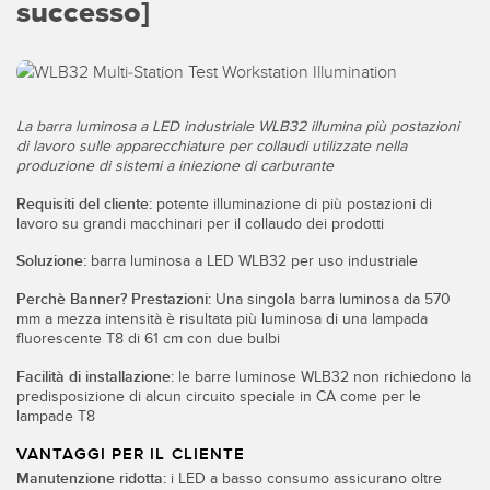
successo]
IIOT E LA FABBRICA
SENSORI
INTELLIGENTE
Sensori fotoelettrici
Protocolli di comunicazione industriali
Laser per misurazione di distanza
Manutenzione predittiva
La barra luminosa a LED industriale WLB32 illumina più postazioni
di lavoro sulle apparecchiature per collaudi utilizzate nella
Barriere di misura
Manutenzione predittiva
produzione di sistemi a iniezione di carburante
3D Time-of-Flight
Monitoraggio delle condizioni: manutenzione predittiva e
Requisiti del cliente:
potente illuminazione di più postazioni di
preventiva
lavoro su grandi macchinari per il collaudo dei prodotti
Sensori radar
Soluzione:
barra luminosa a LED WLB32 per uso industriale
Monitoraggio remoto
Sensori a ultrasuoni
Perchè Banner? Prestazioni:
Una singola barra luminosa da 570
Monitoraggio/efficacia complessiva dei macchinari
mm a mezza intensità è risultata più luminosa di una lampada
Amplificatori a fibra ottica
fluorescente T8 di 61 cm con due bulbi
Overall Equipment Effectiveness (OEE)
Fibra ottica
Facilità di installazione:
le barre luminose WLB32 non richiedono la
Richiesta di componenti, servizi o prelievo di pallet
predisposizione di alcun circuito speciale in CA come per le
Sensori a forcella e di etichette
lampade T8
Rilevamento del bordo iniziale
VANTAGGI PER IL CLIENTE
Sensori di luminescenza, colori e tacche di registro
Monitoraggio del livello di un serbatoio
Manutenzione ridotta:
i LED a basso consumo assicurano oltre