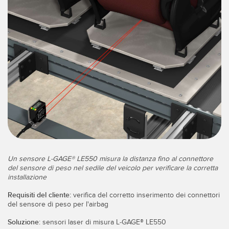
IIOT E LA FABBRICA
SENSORI
INTELLIGENTE
Sensori fotoelettrici
Protocolli di comunicazione industriali
Laser per misurazione di distanza
Manutenzione predittiva
Barriere di misura
Manutenzione predittiva
3D Time-of-Flight
Monitoraggio delle condizioni: manutenzione predittiva e
preventiva
Sensori radar
Monitoraggio remoto
Sensori a ultrasuoni
Monitoraggio/efficacia complessiva dei macchinari
Amplificatori a fibra ottica
Un sensore L-GAGE® LE550 misura la distanza fino al connettore
Overall Equipment Effectiveness (OEE)
del sensore di peso nel sedile del veicolo per verificare la corretta
Fibra ottica
installazione
Richiesta di componenti, servizi o prelievo di pallet
Sensori a forcella e di etichette
Requisiti del cliente:
verifica del corretto inserimento dei connettori
Rilevamento del bordo iniziale
del sensore di peso per l'airbag
Sensori di luminescenza, colori e tacche di registro
Soluzione
: sensori laser di misura L-GAGE® LE550
Monitoraggio del livello di un serbatoio