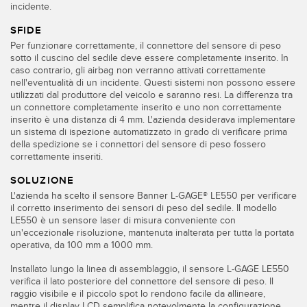
incidente.
SOFTWARE
SFIDE
Software di configurazione dei sensori wireless
Per funzionare correttamente, il connettore del sensore di peso
sotto il cuscino del sedile deve essere completamente inserito. In
Software interfaccia utente sensore
caso contrario, gli airbag non verranno attivati correttamente
nell'eventualità di un incidente. Questi sistemi non possono essere
Software per sensori di misura Banner
utilizzati dal produttore del veicolo e saranno resi. La differenza tra
un connettore completamente inserito e uno non correttamente
inserito è una distanza di 4 mm. L'azienda desiderava implementare
TECNOLOGIA
un sistema di ispezione automatizzato in grado di verificare prima
della spedizione se i connettori del sensore di peso fossero
correttamente inseriti.
Sensori con IO-Link
SOLUZIONE
L'azienda ha scelto il sensore Banner L-GAGE® LE550 per verificare
il corretto inserimento dei sensori di peso del sedile. Il modello
LE550 è un sensore laser di misura conveniente con
un'eccezionale risoluzione, mantenuta inalterata per tutta la portata
operativa, da 100 mm a 1000 mm.
Installato lungo la linea di assemblaggio, il sensore L-GAGE LE550
verifica il lato posteriore del connettore del sensore di peso. Il
raggio visibile e il piccolo spot lo rendono facile da allineare,
mentre il display LCD semplifica notevolmente la configurazione.