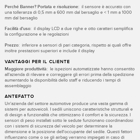
Sensori Pick-to-Light
Perché Banner? Portata e risoluzione:
il sensore è accurato con
una tolleranza di 0,5 mm a 600 mm dal bersaglio e < 1 mm a 1000
Sensori di temperatura
mm dal bersaglio
LINK CORRELATI
Sensori multiraggio e sensori a raggio ampio
Facilità d'uso:
il display LCD a due righe e otto caratteri semplifica
la configurazione e le regolazioni
Lavaggio
Sensori di monitoraggio delle condizioni
Prezzo:
inferiore a sensori di pari categoria, rispetto ai quali offre
IO-Link
Sensori di monitoraggio delle condizioni wireless
inoltre prestazioni superiori e include il display
VANTAGGI PER IL CLIENTE
Sensori di vibrazioni
Maggiore produttività:
le ispezioni automatizzate hanno consentito
all'azienda di rilevare e correggere gli errori prima della spedizione
aumentando la disponibilità dello staff e riducendo i tempi di
assemblaggio
ACCESSORI
ANTEFATTO
ACCESSORI
Un'azienda del settore automotive produce una vasta gamma di
sistemi per autoveicoli. I sedili uniscono caratteristiche strutturali e
di design a funzionalità che ottimizzano il comfort e la sicurezza. I
Convertitori
sensori di peso installati sotto le sedute funzionano coordinandosi
con i sistemi di sicurezza del veicolo per determinare la
Set cavo
dimensione e la posizione dell'occupante del sedile. Questi fattori
influenzano come o se gli airbag verranno impiegati in caso di