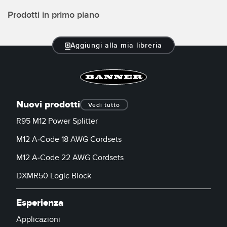
SOFTWARE
Prodotti in primo piano
Software di configurazione dei sensori wireless
Aggiungi alla mia libreria
Software interfaccia utente sensore
Software per sensori di misura Banner
TECNOLOGIA
Nuovi prodotti
Vedi tutto
R95 M12 Power Splitter
Sensori con IO-Link
M12 A-Code 18 AWG Cordsets
M12 A-Code 22 AWG Cordsets
DXMR50 Logic Block
Esperienza
Applicazioni