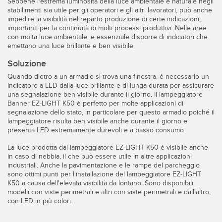
Sebbene l'estrema luminosità della luce ambientale e naturale negli
Sensori Pick-to-Light
stabilimenti sia utile per gli operatori e gli altri lavoratori, può anche
impedire la visibilità nel reparto produzione di certe indicazioni,
Sensori di temperatura
importanti per la continuità di molti processi produttivi. Nelle aree
con molta luce ambientale, è essenziale disporre di indicatori che
LINK CORRELATI
Sensori multiraggio e sensori a raggio ampio
emettano una luce brillante e ben visibile.
Lavaggio
Sensori di monitoraggio delle condizioni
Soluzione
Quando dietro a un armadio si trova una finestra, è necessario un
IO-Link
Sensori di monitoraggio delle condizioni wireless
indicatore a LED dalla luce brillante e di lunga durata per assicurare
una segnalazione ben visibile durante il giorno. Il lampeggiatore
Sensori di vibrazioni
Banner EZ-LIGHT K50 è perfetto per molte applicazioni di
segnalazione dello stato, in particolare per questo armadio poiché il
lampeggiatore risulta ben visibile anche durante il giorno e
presenta LED estremamente durevoli e a basso consumo.
ACCESSORI
La luce prodotta dal lampeggiatore EZ-LIGHT K50 è visibile anche
in caso di nebbia, il che può essere utile in altre applicazioni
ACCESSORI
industriali. Anche la pavimentazione e le rampe del parcheggio
sono ottimi punti per l'installazione del lampeggiatore EZ-LIGHT
Convertitori
K50 a causa dell'elevata visibilità da lontano. Sono disponibili
modelli con viste perimetrali e altri con viste perimetrali e dall'altro,
con LED in più colori.
Set cavo