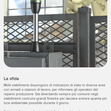
IIOT E LA FABBRICA
SENSORI
INTELLIGENTE
Sensori fotoelettrici
Protocolli di comunicazione industriali
Laser per misurazione di distanza
Manutenzione predittiva
Barriere di misura
Manutenzione predittiva
3D Time-of-Flight
Monitoraggio delle condizioni: manutenzione predittiva e
preventiva
Sensori radar
Monitoraggio remoto
Sensori a ultrasuoni
Monitoraggio/efficacia complessiva dei macchinari
Amplificatori a fibra ottica
La sfida
Overall Equipment Effectiveness (OEE)
Fibra ottica
Molti stabilimenti dispongono di indicazioni di stato in diverse aree
Richiesta di componenti, servizi o prelievo di pallet
con armadi o stazioni di lavoro, per informare gli operatori del
Sensori a forcella e di etichette
reparto produzione. Sta diventando sempre più comune negli
stabilimenti costruire grandi finestre per lasciare entrare quanta più
Rilevamento del bordo iniziale
Sensori di luminescenza, colori e tacche di registro
luce ambientale possibile durante il giorno.
Monitoraggio del livello di un serbatoio