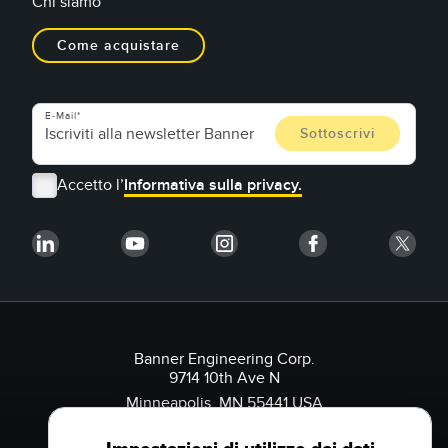
Chi siamo
Come acquistare
E-Mail
Accetto l’
Informativa sulla privacy.
Banner Engineering Corp.
9714 10th Ave N
Minneapolis, MN 55441 USA
1-888-3-SENSOR (736767)