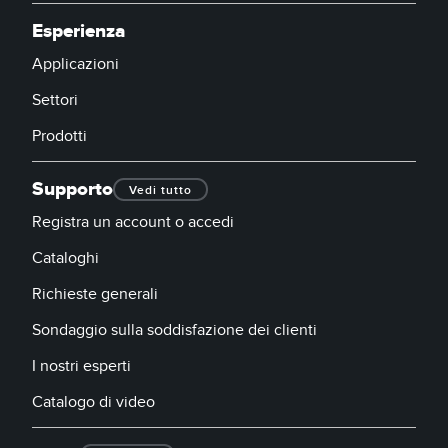
SOFTWARE
Esperienza
Software di configurazione dei sensori wireless
Applicazioni
Settori
Software interfaccia utente sensore
Prodotti
Software per sensori di misura Banner
Supporto
Vedi tutto
TECNOLOGIA
Registra un account o accedi
Sensori con IO-Link
Cataloghi
Richieste generali
Sondaggio sulla soddisfazione dei clienti
I nostri esperti
Catalogo di video