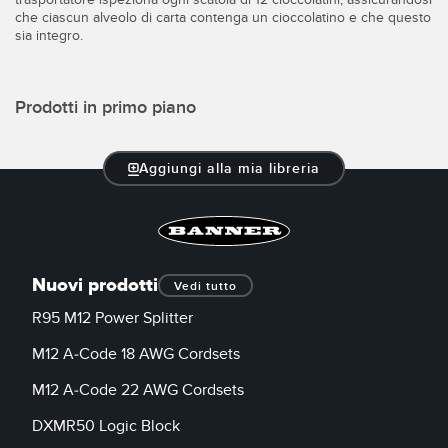
Sensori Pick-to-Light
che ciascun alveolo di carta contenga un cioccolatino e che questo
sia integro.
Sensori di temperatura
LINK CORRELATI
Sensori multiraggio e sensori a raggio ampio
Prodotti in primo piano
Lavaggio
Sensori di monitoraggio delle condizioni
IO-Link
Sensori di monitoraggio delle condizioni wireless
Aggiungi alla mia libreria
Sensori di vibrazioni
Nuovi prodotti
ACCESSORI
Vedi tutto
R95 M12 Power Splitter
ACCESSORI
M12 A-Code 18 AWG Cordsets
Convertitori
M12 A-Code 22 AWG Cordsets
Set cavo
DXMR50 Logic Block