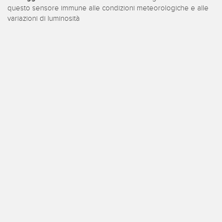
izioni wireless
questo sensore immune alle condizioni meteorologiche e alle
variazioni di luminosità
TECNOLOGIA
i sensori
Sensori con IO-Link
ensore
a Banner