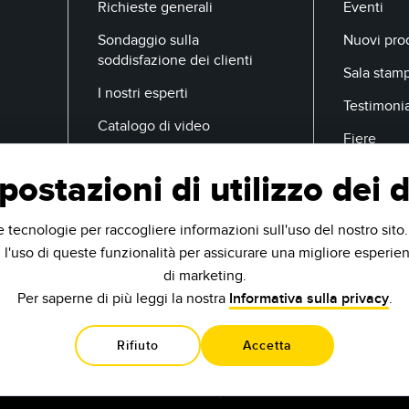
Richieste generali
Eventi
Sondaggio sulla
Nuovi prod
soddisfazione dei clienti
Sala stam
I nostri esperti
Testimoni
Catalogo di video
Fiere
postazioni di utilizzo dei d
E-Mail
e tecnologie per raccogliere informazioni sull'uso del nostro sito
 l'uso di queste funzionalità per assicurare una migliore esperien
di marketing.
Per saperne di più leggi la nostra
Informativa sulla privacy
.
Rifiuto
Accetta
.
9714 10th Ave N
Minneapolis, MN 55441 USA