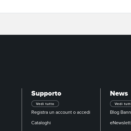
Supporto
News
Vedi tutto
Vedi tut
Registra un account o accedi
Blog Bann
Cataloghi
eNewslett