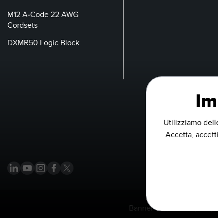
M12 A-Code 22 AWG
Cordsets
DXMR50 Logic Block
Im
Utilizziamo dell
Accetta, accetti
Banner Engineering Corp