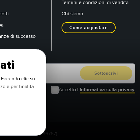
Termini e condizioni di vendita
otti
Chi siamo
pa
Come acquistare
anze di successo
ati
. Facendo clic su
za e per finalità
Accetto l’
Informativa sulla privacy.
1-888-3-SENSOR (736767)