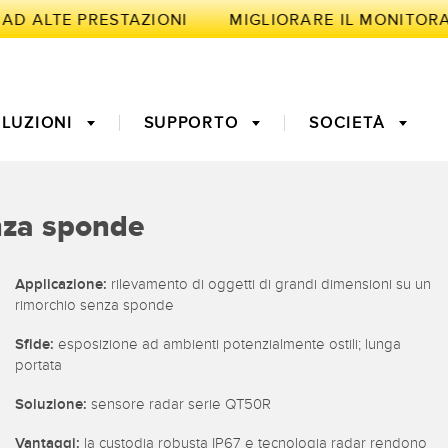
 AD ALTE PRESTAZIONI
LUZIONI
SUPPORTO
SOCIETÀ
LIGENTE
nza sponde
 misura
ne predittiva
3D Time-of-Flight
Monitoraggio delle
Applicazione:
rilevamento di oggetti di grandi dimensioni su un
condizioni: manutenzione
rimorchio senza sponde
predittiva e preventiva
ri a fibra ottica
Fibra ottica
Sfide:
esposizione ad ambienti potenzialmente ostili; lunga
quipment
Richiesta di componenti,
portata
k-to-Light
Sensori di temperatura
ess (OEE)
servizi o prelievo di pallet
Soluzione:
sensore radar serie QT50R
 monitoraggio
Sensori di vibrazioni
Vantaggi:
la custodia robusta IP67 e tecnologia radar rendono