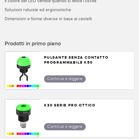
Il colore del LED cambia quando si attiva l'uscita
Sensori Pick-to-Light
Soluzioni robuste ed ergonomiche
Sensori di temperatura
Dimensioni e forme diverse in base ai cestelli
LINK CORRELATI
Sensori multiraggio e sensori a raggio ampio
Lavaggio
Sensori di monitoraggio delle condizioni
Prodotti in primo piano
IO-Link
Sensori di monitoraggio delle condizioni wireless
PULSANTE SENZA CONTATTO
Sensori di vibrazioni
PROGRAMMABILE K50
Continua a leggere
ACCESSORI
ACCESSORI
K30 SERIE PRO OTTICO
Convertitori
Set cavo
Continua a leggere