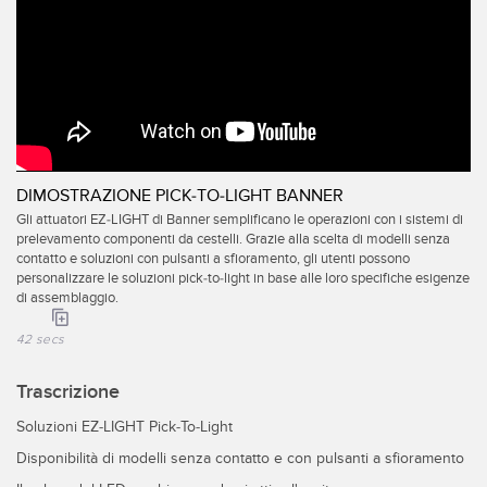
IIOT E LA FABBRICA
SENSORI
INTELLIGENTE
Sensori fotoelettrici
Protocolli di comunicazione industriali
Laser per misurazione di distanza
Manutenzione predittiva
Barriere di misura
Manutenzione predittiva
DIMOSTRAZIONE PICK-TO-LIGHT BANNER
3D Time-of-Flight
Monitoraggio delle condizioni: manutenzione predittiva e
Gli attuatori EZ-LIGHT di Banner semplificano le operazioni con i sistemi di
preventiva
Sensori radar
prelevamento componenti da cestelli. Grazie alla scelta di modelli senza
contatto e soluzioni con pulsanti a sfioramento, gli utenti possono
Monitoraggio remoto
personalizzare le soluzioni pick-to-light in base alle loro specifiche esigenze
Sensori a ultrasuoni
di assemblaggio.
Monitoraggio/efficacia complessiva dei macchinari
Amplificatori a fibra ottica
42 secs
Overall Equipment Effectiveness (OEE)
Fibra ottica
Trascrizione
Richiesta di componenti, servizi o prelievo di pallet
Sensori a forcella e di etichette
Soluzioni EZ-LIGHT Pick-To-Light
Rilevamento del bordo iniziale
Sensori di luminescenza, colori e tacche di registro
Disponibilità di modelli senza contatto e con pulsanti a sfioramento
Monitoraggio del livello di un serbatoio