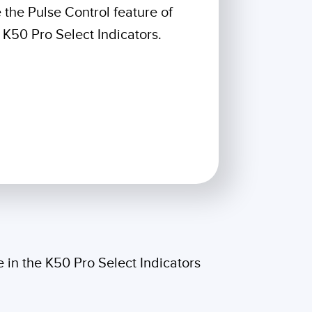
izioni wireless
 the Pulse Control feature of
 K50 Pro Select Indicators.
TECNOLOGIA
i sensori
Sensori con IO-Link
ensore
a Banner
le in the K50 Pro Select Indicators