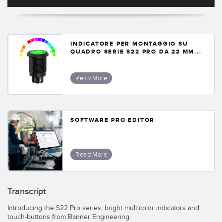
Sensori Pick-to-Light
Sensori di temperatura
LINK CORRELATI
Sensori multiraggio e sensori a raggio ampio
INDICATORE PER MONTAGGIO SU
QUADRO SERIE S22 PRO DA 22 MM...
Lavaggio
Sensori di monitoraggio delle condizioni
Read More
IO-Link
Sensori di monitoraggio delle condizioni wireless
Sensori di vibrazioni
SOFTWARE PRO EDITOR
ACCESSORI
Read More
ACCESSORI
Convertitori
Transcript
Set cavo
Introducing the S22 Pro series, bright multicolor indicators and
touch-buttons from Banner Engineering.