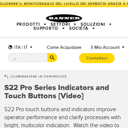
LIORARE IL MONITORAGGIO DEL LIVELLO DEI SERBATOI GRAZIE A SE
PRODOTTI
SETTORI
SOLUZIONI
SUPPORTO
SOCIETÀ
ITA | IT
Come Acquistare
Il Mio Account
SENSORI
IIOT E LA FABBRICA INTELLIGENTE
SOLUZIONI DI MISURA
ILLUMINATORI E INDICATORI
SENSORI INTELLIGENTI
Contattaci
SICUREZZA DELLE MACCHINE
PROTEZIONE DI MACCHINARI
TECNOLOGIA WIRELESS IN CAMPO
TRACK & TRACE
PICK-TO-LIGHT
INDUSTRIALE
ILLUMINAZIONE INDUSTRIALE
ILLUMINAZIONE IN CONTROLUCE
BARCODE & VISION
SEGNALAZIONE DELLO STATO
I/O REMOTO
S22 Pro Series Indicators and
CONNECTIVITY
MISURAZIONE E ISPEZIONE
SOLUZIONI PER IL MONITORAGGIO
CONTROLLO QUALITÀ
Touch Buttons [Video]
RILEVAMENTO VEICOLI
SNAP SIGNAL
NUOVI PRODOTTI
MANUTENZIONE PREDITTIVA
S22 Pro touch buttons and indicators improve
ACCESSORI
SOFTWARE
APPLICAZIONI RADAR
operator performance and clarify processes with
TECNOLOGIE
bright, multicolor indication. Watch the video to