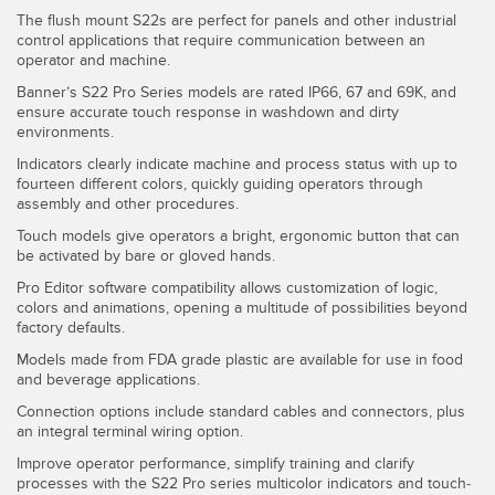
SOFTWARE
The flush mount S22s are perfect for panels and other industrial
control applications that require communication between an
operator and machine.
Software di configurazione dei sensori wireless
Banner’s S22 Pro Series models are rated IP66, 67 and 69K, and
Software interfaccia utente sensore
ensure accurate touch response in washdown and dirty
environments.
Software per sensori di misura Banner
Indicators clearly indicate machine and process status with up to
fourteen different colors, quickly guiding operators through
assembly and other procedures.
TECNOLOGIA
Touch models give operators a bright, ergonomic button that can
be activated by bare or gloved hands.
Sensori con IO-Link
Pro Editor software compatibility allows customization of logic,
colors and animations, opening a multitude of possibilities beyond
factory defaults.
Models made from FDA grade plastic are available for use in food
and beverage applications.
Connection options include standard cables and connectors, plus
an integral terminal wiring option.
Improve operator performance, simplify training and clarify
processes with the S22 Pro series multicolor indicators and touch-