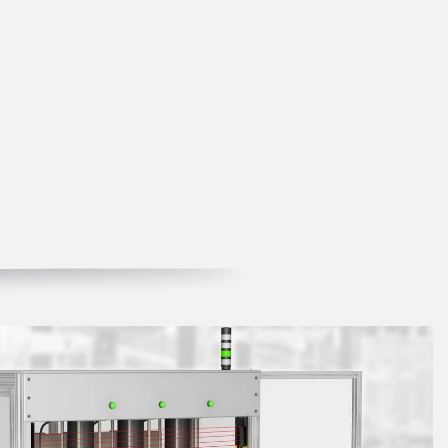
izioni wireless
TECNOLOGIA
i sensori
Sensori con IO-Link
ensore
a Banner