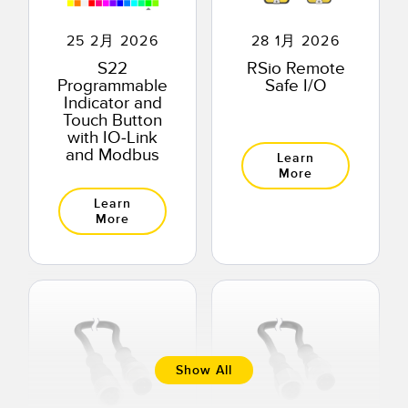
25 2月 2026
28 1月 2026
S22
RSio Remote
Programmable
Safe I/O
Indicator and
Touch Button
with IO-Link
and Modbus
Learn
More
Learn
More
Show All