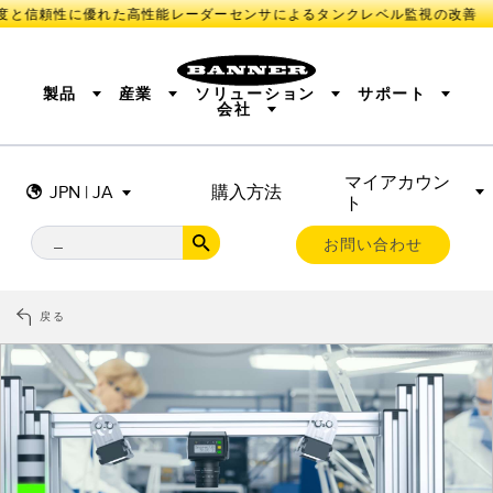
度と信頼性に優れた高性能レーダーセンサによるタンクレベル監視の改善
製品
産業
ソリューション
サポート
会社
マイアカウン
センサ
IIOT AND THE SMART FACTORY
測定ソリューション
JPN | JA
購入方法
ト
照明とインジケータ
SMART SENSORS
MACHINE GUARDING
機械の安全
産業用ワイヤレス
TRACK & TRACE
PICK-TO-LIGHT
BARCODE & VISION
お問い合わせ
リモートI/O
INDUSTRIAL ILLUMINATION
CONNECTIVITY
MONITORING SOLUTIONS
STATUS INDICATION
MEASUREMENT & INSPECTION
戻る
新製品
SNAP SIGNAL
付属品
QUALITY CONTROL
ソフトウエア
技術
VEHICLE DETECTION
PREDICTIVE MAINTENANCE
RADAR APPLICATIONS
センサ
光電センサ
IIOT AND THE SMART