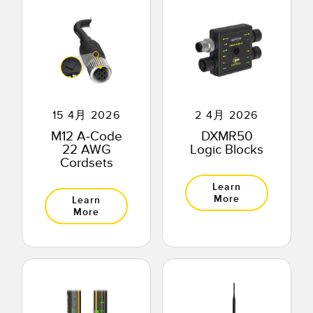
TECHNOLOGY
IO-Link対応センサ
15 4月 2026
2 4月 2026
M12 A-Code
DXMR50
22 AWG
Logic Blocks
Cordsets
Learn
More
Learn
More