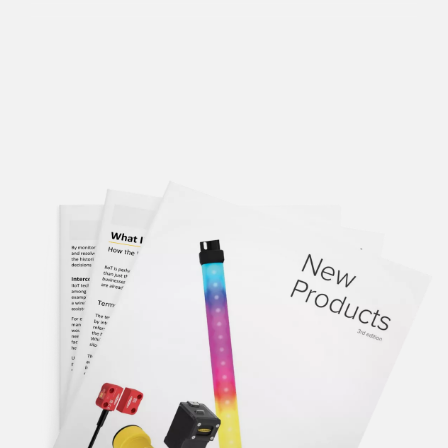
14 1月 2026
14 1月 2026
High-
M12 Double-
Performance
Ended
TPU Cordsets
Cordsets with
Stainless
Steel
Learn
Coupling Nuts
More
Learn
More