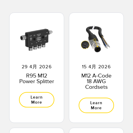
RELATED LINKS
Wireless Condition Monitoring Sensors
Vibration Sensors
ウォッシュダウン
IO-Link
ACCESSORIES
付属品
29 4月 2026
15 4月 2026
コンバータ
R95 M12
M12 A-Code
Power Splitter
18 AWG
コードセット
Cordsets
Learn
ソフトウェア
More
Learn
More
Banner Measurement Sensor Software
センサGUIソフトウェア