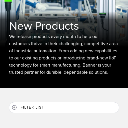
FACTORY
レーザー距離測定
Overall Equipment Effectiveness (OEE)
測定アレイ
New Products
リモート監視
3D TOF
タンクレベルの監視
We release products every month to help our
レーダーセンサ
customers thrive in their challenging, competitive area
予知保全および予防保全のための状態監視
超音波センサ
of industrial automation. From adding new capabilities
予知保全
to our existing products or introducing brand-new IIoT
光ファイバ増幅器
technology for smart manufacturing, Banner is your
予知保全
光ファイバ
trusted partner for durable, dependable solutions.
前縁の検出
スロット、ラベル、エリア検出センサ
工場内通信
レジマーク、カラー、およびルミネセンスセンサ
機械監視/総合設備効率
ピックトゥライトセンサ
FILTER LIST
部品、サービス、パレット引き取りコール
温度 & 振動センサ
Condition Monitoring Sensors