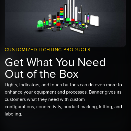
FACTORY
レーザー距離測定
Overall Equipment Effectiveness (OEE)
測定アレイ
リモート監視
3D TOF
タンクレベルの監視
レーダーセンサ
予知保全および予防保全のための状態監視
CUSTOMIZED LIGHTING PRODUCTS
超音波センサ
Get What You Need
予知保全
光ファイバ増幅器
Out of the Box
予知保全
光ファイバ
前縁の検出
スロット、ラベル、エリア検出センサ
Lights, indicators, and touch buttons can do even more to
enhance your equipment and processes. Banner gives its
工場内通信
レジマーク、カラー、およびルミネセンスセンサ
customers what they need with custom
機械監視/総合設備効率
configurations, connectivity, product marking, kitting, and
ピックトゥライトセンサ
labeling.
部品、サービス、パレット引き取りコール
温度 & 振動センサ
Condition Monitoring Sensors