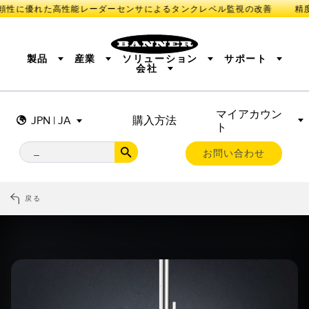
頼性に優れた高性能レーダーセンサによるタンクレベル監視の改善
製品
産業
ソリューション
サポート
会社
マイアカウン
センサ
IIOT AND THE SMART FACTORY
測定ソリューション
JPN | JA
購入方法
ト
照明とインジケータ
SMART SENSORS
MACHINE GUARDING
機械の安全
産業用ワイヤレス
TRACK & TRACE
PICK-TO-LIGHT
BARCODE & VISION
お問い合わせ
リモートI/O
INDUSTRIAL ILLUMINATION
CONNECTIVITY
MONITORING SOLUTIONS
STATUS INDICATION
MEASUREMENT & INSPECTION
戻る
新製品
SNAP SIGNAL
付属品
QUALITY CONTROL
ソフトウエア
技術
VEHICLE DETECTION
PREDICTIVE MAINTENANCE
RADAR APPLICATIONS
センサ
光電センサ
IIOT AND THE SMART