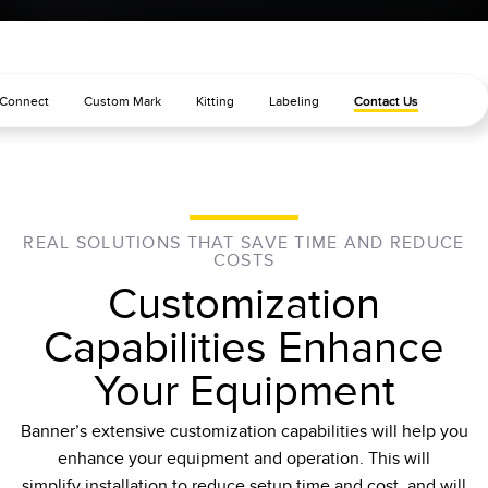
RELATED LINKS
Wireless Condition Monitoring Sensors
Vibration Sensors
ウォッシュダウン
Connect
Custom Mark
Kitting
Labeling
Contact Us
IO-Link
ACCESSORIES
付属品
REAL SOLUTIONS THAT SAVE TIME AND REDUCE
COSTS
コンバータ
Customization
コードセット
Capabilities Enhance
ソフトウェア
Your Equipment
Banner Measurement Sensor Software
Banner’s extensive customization capabilities will help you
enhance your equipment and operation. This will
センサGUIソフトウェア
simplify installation to reduce setup time and cost, and will