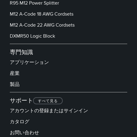
FACTORY
R95 M12 Power Splitter
レーザー距離測定
Overall Equipment Effectiveness (OEE)
M12 A-Code 18 AWG Cordsets
測定アレイ
M12 A-Code 22 AWG Cordsets
リモート監視
3D TOF
DXMR50 Logic Block
タンクレベルの監視
レーダーセンサ
予知保全および予防保全のための状態監視
専門知識
超音波センサ
予知保全
アプリケーション
光ファイバ増幅器
産業
予知保全
光ファイバ
製品
前縁の検出
スロット、ラベル、エリア検出センサ
工場内通信
サポート
レジマーク、カラー、およびルミネセンスセンサ
すべて見る
機械監視/総合設備効率
アカウントの登録またはサインイン
ピックトゥライトセンサ
部品、サービス、パレット引き取りコール
カタログ
温度 & 振動センサ
お問い合わせ
Condition Monitoring Sensors