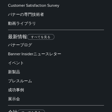
Customer Satisfaction Survey
RELATED LINKS
Wireless Condition Monitoring Sensors
バナーの専門技術者
Vibration Sensors
ウォッシュダウン
動画ライブラリ
IO-Link
最新情報
すべてを見る
ACCESSORIES
バナーブログ
付属品
Banner Insiderニュースレター
コンバータ
イベント
コードセット
新製品
プレスルーム
ソフトウェア
成功事例
Banner Measurement Sensor Software
展示会
センサGUIソフトウェア