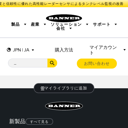
度と信頼性に優れた高性能レーダーセンサによるタンクレベル監視の改善
製品
産業
ソリューション
サポート
会社
マイアカウン
センサ
IIOT AND THE SMART FACTORY
測定ソリューション
JPN | JA
購入方法
ト
照明とインジケータ
SMART SENSORS
MACHINE GUARDING
機械の安全
産業用ワイヤレス
TRACK & TRACE
PICK-TO-LIGHT
BARCODE & VISION
お問い合わせ
リモートI/O
INDUSTRIAL ILLUMINATION
CONNECTIVITY
MONITORING SOLUTIONS
STATUS INDICATION
MEASUREMENT & INSPECTION
新製品
SNAP SIGNAL
付属品
QUALITY CONTROL
マイライブラリに追加
ソフトウエア
技術
VEHICLE DETECTION
PREDICTIVE MAINTENANCE
RADAR APPLICATIONS
センサ
新製品
光電センサ
すべて見る
IIOT AND THE SMART