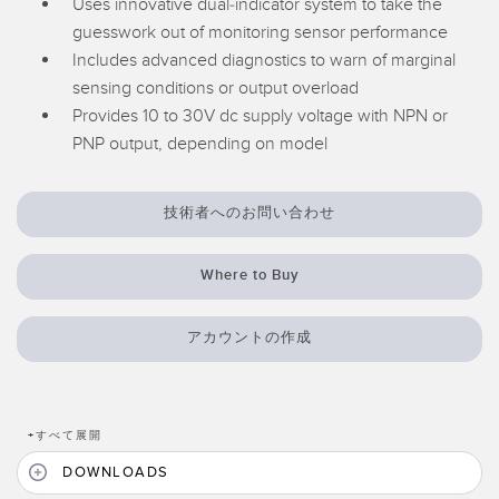
Uses innovative dual-indicator system to take the
guesswork out of monitoring sensor performance
RELATED LINKS
Wireless Condition Monitoring Sensors
Includes advanced diagnostics to warn of marginal
Vibration Sensors
sensing conditions or output overload
ウォッシュダウン
Provides 10 to 30V dc supply voltage with NPN or
IO-Link
PNP output, depending on model
ACCESSORIES
技術者へのお問い合わせ
付属品
コンバータ
Where to Buy
コードセット
アカウントの作成
ソフトウェア
Banner Measurement Sensor Software
+
すべて展開
センサGUIソフトウェア
DOWNLOADS