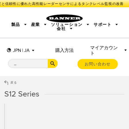
と信頼性に優れた高性能レーダーセンサによるタンクレベル監視の改善
製品
産業
ソリューション
サポート
会社
マイアカウン
センサ
IIOT AND THE SMART FACTORY
測定ソリューション
JPN | JA
購入方法
ト
照明とインジケータ
SMART SENSORS
MACHINE GUARDING
機械の安全
産業用ワイヤレス
TRACK & TRACE
PICK-TO-LIGHT
BARCODE & VISION
お問い合わせ
リモートI/O
INDUSTRIAL ILLUMINATION
CONNECTIVITY
MONITORING SOLUTIONS
STATUS INDICATION
MEASUREMENT & INSPECTION
戻る
新製品
SNAP SIGNAL
付属品
QUALITY CONTROL
S12 Series
ソフトウエア
技術
VEHICLE DETECTION
PREDICTIVE MAINTENANCE
RADAR APPLICATIONS
センサ
光電センサ
IIOT AND THE SMART