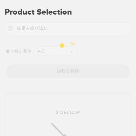
TECHNOLOGY
Product Selection
IO-Link対応センサ
結果を絞り込む
A-Z
並べ替え基準:
比較を解除
S126EQDP