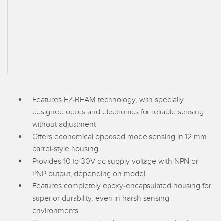
FACTORY
レーザー距離測定
Overall Equipment Effectiveness (OEE)
測定アレイ
リモート監視
3D TOF
タンクレベルの監視
レーダーセンサ
予知保全および予防保全のための状態監視
超音波センサ
予知保全
Features EZ-BEAM technology, with specially
光ファイバ増幅器
designed optics and electronics for reliable sensing
予知保全
光ファイバ
without adjustment
Offers economical opposed mode sensing in 12 mm
前縁の検出
スロット、ラベル、エリア検出センサ
barrel-style housing
工場内通信
Provides 10 to 30V dc supply voltage with NPN or
レジマーク、カラー、およびルミネセンスセンサ
PNP output, depending on model
機械監視/総合設備効率
ピックトゥライトセンサ
Features completely epoxy-encapsulated housing for
部品、サービス、パレット引き取りコール
superior durability, even in harsh sensing
温度 & 振動センサ
environments
Condition Monitoring Sensors