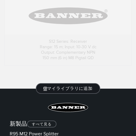
S12 Series: Receiver
Range: 15 m; Input: 10-30 V dc
Output: Complementary NPN
150 mm (6 in) M8 Pigtail QD
マイライブラリに追加
新製品
すべて見る
R95 M12 Power Splitter