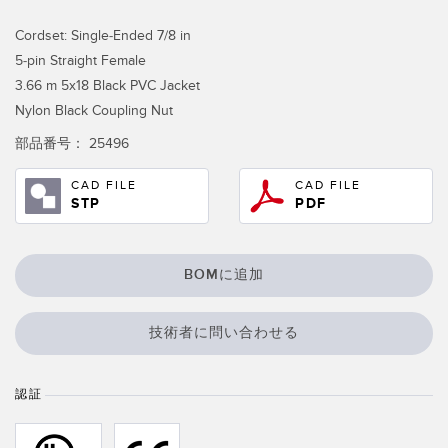
RELATED LINKS
Wireless Condition Monitoring Sensors
Cordset: Single-Ended 7/8 in
5-pin Straight Female
Vibration Sensors
ウォッシュダウン
3.66 m 5x18 Black PVC Jacket
Nylon Black Coupling Nut
IO-Link
部品番号：
25496
ACCESSORIES
CAD FILE
CAD FILE
付属品
STP
PDF
コンバータ
BOMに追加
コードセット
技術者に問い合わせる
ソフトウェア
Banner Measurement Sensor Software
認証
センサGUIソフトウェア