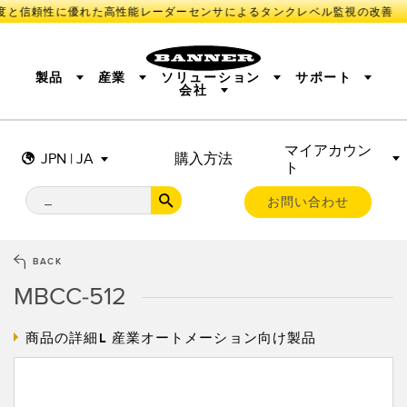
度と信頼性に優れた高性能レーダーセンサによるタンクレベル監視の改善
製品
産業
ソリューション
サポート
会社
マイアカウン
センサ
IIOT AND THE SMART FACTORY
測定ソリューション
JPN | JA
購入方法
ト
照明とインジケータ
SMART SENSORS
MACHINE GUARDING
機械の安全
産業用ワイヤレス
TRACK & TRACE
PICK-TO-LIGHT
BARCODE & VISION
お問い合わせ
リモートI/O
INDUSTRIAL ILLUMINATION
CONNECTIVITY
MONITORING SOLUTIONS
STATUS INDICATION
MEASUREMENT & INSPECTION
BACK
新製品
SNAP SIGNAL
付属品
QUALITY CONTROL
MBCC-512
ソフトウエア
技術
VEHICLE DETECTION
PREDICTIVE MAINTENANCE
RADAR APPLICATIONS
商品の詳細L
産業オートメーション向け製品
センサ
光電センサ
IIOT AND THE SMART