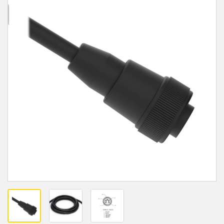
FACTORY
レーザー距離測定
Overall Equipment Effectiveness (OEE)
測定アレイ
リモート監視
3D TOF
タンクレベルの監視
レーダーセンサ
予知保全および予防保全のための状態監視
超音波センサ
予知保全
光ファイバ増幅器
予知保全
光ファイバ
前縁の検出
スロット、ラベル、エリア検出センサ
工場内通信
レジマーク、カラー、およびルミネセンスセンサ
機械監視/総合設備効率
ピックトゥライトセンサ
部品、サービス、パレット引き取りコール
温度 & 振動センサ
Condition Monitoring Sensors