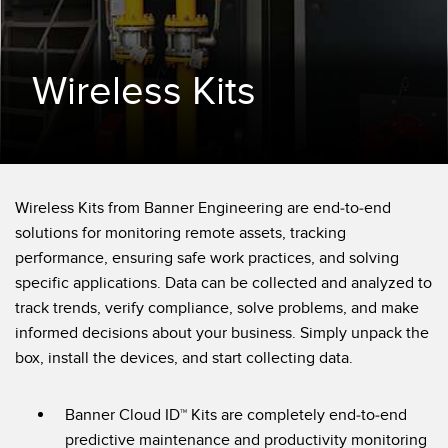
FACTORY
レーザー距離測定
Overall Equipment Effectiveness (OEE)
測定アレイ
Wireless Kits
リモート監視
3D TOF
タンクレベルの監視
レーダーセンサ
予知保全および予防保全のための状態監視
超音波センサ
予知保全
Wireless Kits from Banner Engineering are end-to-end
光ファイバ増幅器
solutions for monitoring remote assets, tracking
予知保全
光ファイバ
performance, ensuring safe work practices, and solving
前縁の検出
specific applications. Data can be collected and analyzed to
スロット、ラベル、エリア検出センサ
track trends, verify compliance, solve problems, and make
工場内通信
レジマーク、カラー、およびルミネセンスセンサ
informed decisions about your business. Simply unpack the
機械監視/総合設備効率
box, install the devices, and start collecting data.
ピックトゥライトセンサ
部品、サービス、パレット引き取りコール
温度 & 振動センサ
Banner Cloud ID™ Kits are completely end-to-end
predictive maintenance and productivity monitoring
Condition Monitoring Sensors