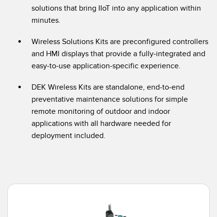
solutions that bring IIoT into any application within
RELATED LINKS
Wireless Condition Monitoring Sensors
minutes.
Vibration Sensors
ウォッシュダウン
Wireless Solutions Kits are preconfigured controllers
and HMI displays that provide a fully-integrated and
IO-Link
easy-to-use application-specific experience.
ACCESSORIES
DEK Wireless Kits are standalone, end-to-end
付属品
preventative maintenance solutions for simple
remote monitoring of outdoor and indoor
コンバータ
applications with all hardware needed for
deployment included.
コードセット
ソフトウェア
Banner Measurement Sensor Software
センサGUIソフトウェア