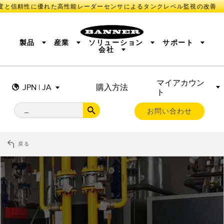
度と信頼性に優れた高性能レーダーセンサによるタンクレベル監視の改善
製品
産業
ソリューション
サポート
会社
マイアカウン
センサ
IIOT AND THE SMART FACTORY
測定ソリューション
JPN | JA
購入方法
ト
照明とインジケータ
SMART SENSORS
MACHINE GUARDING
機械の安全
産業用ワイヤレス
TRACK & TRACE
PICK-TO-LIGHT
BARCODE & VISION
お問い合わせ
リモートI/O
INDUSTRIAL ILLUMINATION
CONNECTIVITY
MONITORING SOLUTIONS
STATUS INDICATION
MEASUREMENT & INSPECTION
戻る
新製品
SNAP SIGNAL
付属品
QUALITY CONTROL
ソフトウエア
技術
VEHICLE DETECTION
PREDICTIVE MAINTENANCE
RADAR APPLICATIONS
センサ
光電センサ
IIOT AND THE SMART