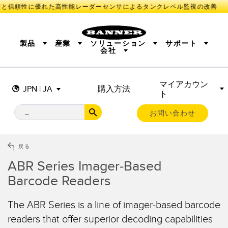
と信頼性に優れた高性能レーダーセンサによるタンクレベル監視の改善
製品
産業
ソリューション
サポート
会社
マイアカウン
センサ
IIOT AND THE SMART FACTORY
測定ソリューション
JPN | JA
購入方法
ト
照明とインジケータ
SMART SENSORS
MACHINE GUARDING
機械の安全
産業用ワイヤレス
TRACK & TRACE
PICK-TO-LIGHT
BARCODE & VISION
お問い合わせ
リモートI/O
INDUSTRIAL ILLUMINATION
CONNECTIVITY
MONITORING SOLUTIONS
STATUS INDICATION
MEASUREMENT & INSPECTION
戻る
新製品
SNAP SIGNAL
付属品
QUALITY CONTROL
ABR Series Imager-Based
ソフトウエア
技術
VEHICLE DETECTION
Barcode Readers
PREDICTIVE MAINTENANCE
RADAR APPLICATIONS
センサ
The ABR Series is a line of imager-based barcode
光電センサ
readers that offer superior decoding capabilities
IIOT AND THE SMART