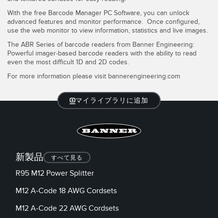
With the free Barcode Manager PC Software, you can unlock
advanced features and monitor performance. Once configured,
use the web monitor to view information, statistics and live images.
The ABR Series of barcode readers from Banner Engineering:
Powerful imager-based barcode readers with the ability to read
even the most difficult 1D and 2D codes.
For more information please visit bannerengineering.com
マイライブラリに追加
新製品
すべて見る
R95 M12 Power Splitter
M12 A-Code 18 AWG Cordsets
M12 A-Code 22 AWG Cordsets