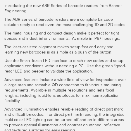
Introducing the new ABR Series of barcode readers from Banner
Engineering.
The ABR series of barcode readers are a complete barcode
solution ready to read even the most challenging 1D and 2D codes.
The metal housing and compact design make it perfect for tight
spaces and industrial environments. Available in IP67 housings.
The laser-assisted alignment makes setup fast and easy and
learning new barcodes is as simple as a push of the button.
Use the Smart Teach LED interface to teach new codes and setup
application conditions without needing a PC. Use the green “good-
read” LED and beeper to validate the application.
Advanced features include a wide field of view for inspections over
a large area and rotatable QD connection to fit various mounting
requirements. Available in multiple resolutions and lens focal
lengths, including liquid-lens autofocus for maximum application
flexibility.
Advanced illumination enables reliable reading of direct part mark
and difficult barcodes. For direct part mark reading, the integrated
multi-color LED lighting can be turned off and on in different areas
to provide optimal illumination and contrast on etched, reflective
and textured surfaces for easy reading.