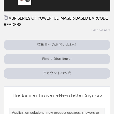
RELATED LINKS
Wireless Condition Monitoring Sensors
ABR SERIES OF POWERFUL IMAGER-BASED BARCODE
Vibration Sensors
ウォッシュダウン
READERS
IO-Link
1 min 54 secs
ACCESSORIES
技術者へのお問い合わせ
付属品
Find a Distributor
コンバータ
コードセット
アカウントの作成
ソフトウェア
The Banner Insider eNewsletter Sign-up
Banner Measurement Sensor Software
センサGUIソフトウェア
Application solutions, new product updates, answers to