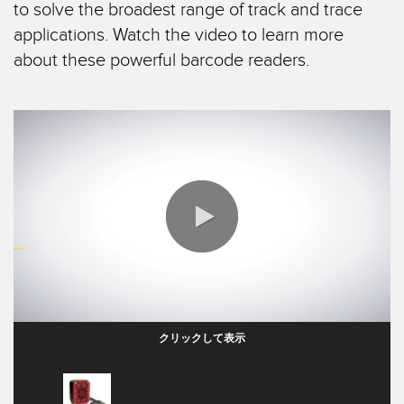
FACTORY
to solve the broadest range of track and trace
レーザー距離測定
applications. Watch the video to learn more
Overall Equipment Effectiveness (OEE)
測定アレイ
about these powerful barcode readers.
リモート監視
3D TOF
タンクレベルの監視
レーダーセンサ
予知保全および予防保全のための状態監視
超音波センサ
予知保全
光ファイバ増幅器
予知保全
光ファイバ
前縁の検出
スロット、ラベル、エリア検出センサ
工場内通信
0:00 / 1:54
レジマーク、カラー、およびルミネセンスセンサ
機械監視/総合設備効率
ピックトゥライトセンサ
クリックして表示
部品、サービス、パレット引き取りコール
温度 & 振動センサ
Condition Monitoring Sensors