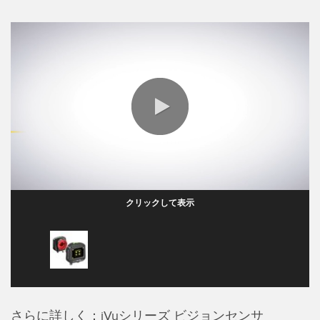
FACTORY
レーザー距離測定
Overall Equipment Effectiveness (OEE)
測定アレイ
リモート監視
3D TOF
タンクレベルの監視
レーダーセンサ
予知保全および予防保全のための状態監視
超音波センサ
予知保全
光ファイバ増幅器
0:00 / 1:39
予知保全
光ファイバ
前縁の検出
クリックして表示
スロット、ラベル、エリア検出センサ
工場内通信
レジマーク、カラー、およびルミネセンスセンサ
機械監視/総合設備効率
ピックトゥライトセンサ
部品、サービス、パレット引き取りコール
温度 & 振動センサ
さらに詳しく：iVuシリーズ ビジョンセンサ
Condition Monitoring Sensors