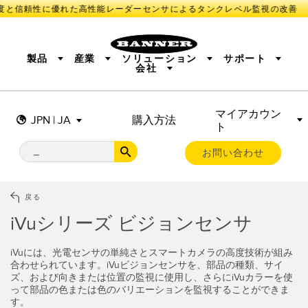
度と信頼性に優れた高性能レーダーセンサによるタンクレベル監視の改善
製品
産業
ソリューション
サポート
会社
マイアカウン
センサ
IIOT AND THE SMART FACTORY
測定ソリューション
JPN | JA
購入方法
ト
照明とインジケータ
SMART SENSORS
MACHINE GUARDING
機械の安全
産業用ワイヤレス
TRACK & TRACE
PICK-TO-LIGHT
BARCODE & VISION
お問い合わせ
リモートI/O
INDUSTRIAL ILLUMINATION
CONNECTIVITY
MONITORING SOLUTIONS
STATUS INDICATION
MEASUREMENT & INSPECTION
戻る
新製品
SNAP SIGNAL
付属品
QUALITY CONTROL
iVuシリーズ ビジョンセンサ
ソフトウエア
技術
VEHICLE DETECTION
PREDICTIVE MAINTENANCE
iVuには、光電センサの単純さとスマートカメラの高度技術が組み
RADAR APPLICATIONS
合わせられています。iVuビジョンセンサを、部品の種類、サイ
センサ
ズ、および向きまたは位置の監視に使用し、さらにiVuカラーを使
って部品の色または色のバリエーションを監視することができま
光電センサ
IIOT AND THE SMART
す。