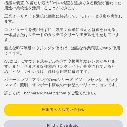
機能や装置1体当たり最大30件の検査を追加できる機能が備わった
TECHNOLOGY
用途の柔軟性を活用することができます。
工業イーサネット通信に簡単に接続して、IIOTデータ収集を実施し
IO-Link対応センサ
ます。
コンピュータを使用せずに、素早く簡単に設定と監視を行える、
一体型またはリモートのタッチスクリーンモデルを用意していま
す。
頑丈なIP67等級ハウジングを使えば、過酷な作業環境でiVuを使用
できます。
iVuには、Cマウント式モデルを含む交換可能なレンズがありま
す。また、さまざまな種類のリングライトが用意されているた
め、ビジョンセンサは、多様な用途に最適です。
バナーエンジニアリングのiVuシリーズ ビジョンセンサ。センサ、
レンズ、照明、オンボード構成の一体型のソリューションです。
詳しくは、bannerengineering.com をご覧ください。
技術者へのお問い合わせ
Find a Distributor