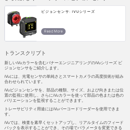
RELATED LINKS
Wireless Condition Monitoring Sensors
ビジョンセンサ: IVUシリーズ
Vibration Sensors
ウォッシュダウン
Read More
IO-Link
ACCESSORIES
トランスクリプト
付属品
新しいiVuカラーを含むバナーエンジニアリングのiVuシリーズ ビ
ジョンセンサをご紹介します。
コンバータ
iVuには、光電センサの単純さとスマートカメラの高度技術が組み
コードセット
合わせられています。
iVuビジョンセンサを、部品の種類、サイズ、および向きまたは位
置の監視に使用し、さらにiVuカラーを使って部品の色または色の
ソフトウェア
バリエーションを監視することができます。
トレーサビリティ用途にはiVuバーコードリーダーを使用できま
Banner Measurement Sensor Software
す。
センサGUIソフトウェア
iVuでは、検査を素早くセットアップし、リアルタイムのフィード
バックを表示することができ、その場でパラメータを変更できる