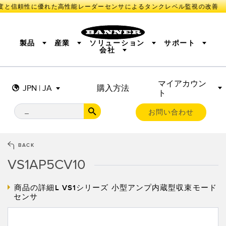
度と信頼性に優れた高性能レーダーセンサによるタンクレベル監視の改善
製品
産業
ソリューション
サポート
会社
マイアカウン
センサ
IIOT AND THE SMART FACTORY
測定ソリューション
JPN | JA
購入方法
ト
照明とインジケータ
SMART SENSORS
MACHINE GUARDING
機械の安全
産業用ワイヤレス
TRACK & TRACE
PICK-TO-LIGHT
BARCODE & VISION
お問い合わせ
リモートI/O
INDUSTRIAL ILLUMINATION
CONNECTIVITY
MONITORING SOLUTIONS
STATUS INDICATION
MEASUREMENT & INSPECTION
BACK
新製品
SNAP SIGNAL
付属品
QUALITY CONTROL
VS1AP5CV10
ソフトウエア
技術
VEHICLE DETECTION
PREDICTIVE MAINTENANCE
RADAR APPLICATIONS
商品の詳細L
VS1シリーズ 小型アンプ内蔵型収束モード
センサ
センサ
光電センサ
IIOT AND THE SMART