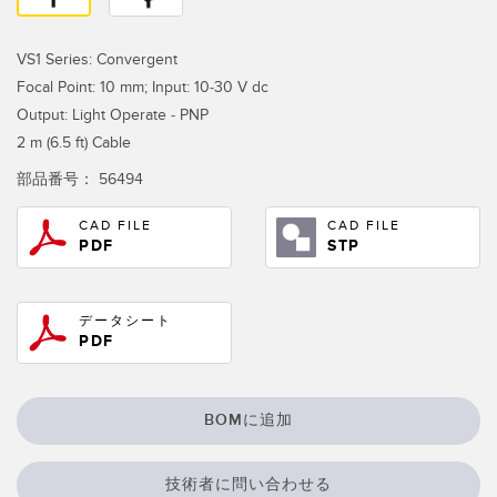
RELATED LINKS
Wireless Condition Monitoring Sensors
VS1 Series: Convergent
Vibration Sensors
ウォッシュダウン
Focal Point: 10 mm; Input: 10-30 V dc
Output: Light Operate - PNP
IO-Link
2 m (6.5 ft) Cable
ACCESSORIES
部品番号：
56494
付属品
CAD FILE
CAD FILE
PDF
STP
コンバータ
コードセット
データシート
PDF
ソフトウェア
BOMに追加
Banner Measurement Sensor Software
センサGUIソフトウェア
技術者に問い合わせる