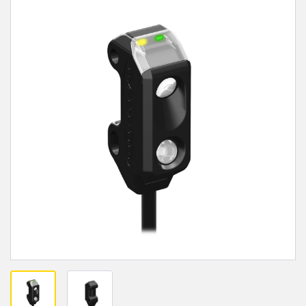
FACTORY
レーザー距離測定
Overall Equipment Effectiveness (OEE)
測定アレイ
リモート監視
3D TOF
タンクレベルの監視
レーダーセンサ
予知保全および予防保全のための状態監視
超音波センサ
予知保全
光ファイバ増幅器
予知保全
光ファイバ
前縁の検出
スロット、ラベル、エリア検出センサ
工場内通信
レジマーク、カラー、およびルミネセンスセンサ
機械監視/総合設備効率
ピックトゥライトセンサ
部品、サービス、パレット引き取りコール
温度 & 振動センサ
Condition Monitoring Sensors