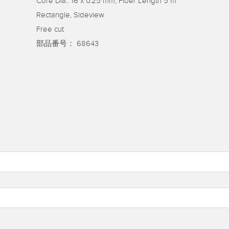
Core Dia.: 16 x 0.25 mm; Fiber Length 5 m
ATED LINKS
Rectangle, Sideview
Free cut
ESSORIES
ソフトウェア
シュダウン
部品番号：
68643
品
k
Banner Measurement Sensor 
センサGUIソフトウェア
ータ
セット