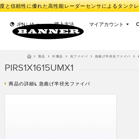
度と信頼性に優れた高性能レーダーセンサによるタンクレ
JPN | JA
購入方法
マイアカウント
製品
付属品
光ファイバ
急曲げ半径光ファイバ
P
PIRS1X1615UMX1
セ
II
センサ
IIOT AND THE SMART
FACTORY
測定ソリューション
光電セ
Overal
商品の詳細L
急曲げ半径光ファイバ
SMART SENSORS
Effect
照明とインジケータ
レーダ
MACHINE GUARDING
予知保
機械の安全
スロッ
TRACK & TRACE
検出セ
機械監
産業用ワイヤレス
PICK-TO-LIGHT
Condit
BARCODE & VISION
Sensor
INDUSTRIAL ILLUMINATION