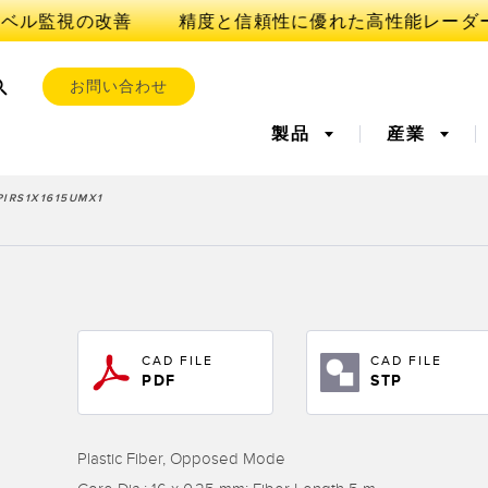
ベル監視の改善
お問い合わせ
製品
産業
IRS1X1615UMX1
ンサ
OT AND THE SMART FACT
ンサ
l Equipment
レーザー距離測定
リモート監視
測定アレ
タンクレ
iveness (OEE)
ーセンサ
超音波センサ
光ファイ
全
予知保全
前縁の検
CAD FILE
CAD FILE
ト、ラベル、エリア
レジマーク、カラー、およ
ピックト
PDF
STP
ンサ
視/総合設備効率
びルミネセンスセンサ
部品、サービス、パレット
引き取りコール
ion Monitoring
Wireless Condition
Vibration 
Plastic Fiber, Opposed Mode
s
Monitoring Sensors