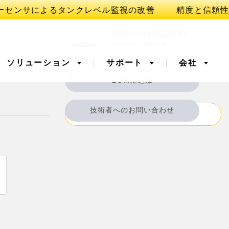
PIRS1X1615UMX1
商品の詳細L: 急曲げ半径光ファイバ
ソリューション
サポート
会社
BOMに追加
ORY
技術者へのお問い合わせ
仕様
イ
ベルの監視
3D TOF
予知保全および予防保全の
ための状態監視
バ増幅器
光ファイバ
出
工場内通信
ゥライトセンサ
温度 & 振動センサ
Sensors