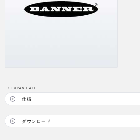
リモートI/O
REL
STATUS INDICATION
CONNECTIVITY
ACC
MEASUREMENT &
ウォッ
MONITORING SOLUTIONS
INSPECTION
付属
IO-Lin
QUALITY CONTROL
新製品
コンバ
VEHICLE DETECTION
SNAP SIGNAL
コード
PREDICTIVE MAINTENANCE
付属品
RADAR APPLICATIONS
ソフトウエア
+
EXPAND ALL
技術
仕様
ダウンロード