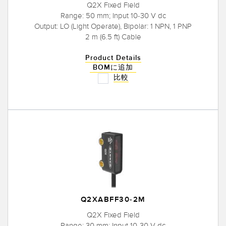
Q2X Fixed Field
Range: 50 mm; Input 10-30 V dc
Output: LO (Light Operate), Bipolar: 1 NPN, 1 PNP
2 m (6.5 ft) Cable
Product Details
BOMに追加
比較
Q2XABFF30-2M
Q2X Fixed Field
Range: 30 mm; Input 10-30 V dc