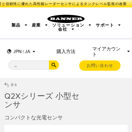
と信頼性に優れた高性能レーダーセンサによるタンクレベル監視の改善
製品
産業
ソリューション
サポート
会社
マイアカウン
センサ
IIOT AND THE SMART FACTORY
測定ソリューション
JPN | JA
購入方法
ト
照明とインジケータ
SMART SENSORS
MACHINE GUARDING
機械の安全
産業用ワイヤレス
TRACK & TRACE
PICK-TO-LIGHT
BARCODE & VISION
お問い合わせ
リモートI/O
INDUSTRIAL ILLUMINATION
CONNECTIVITY
MONITORING SOLUTIONS
STATUS INDICATION
MEASUREMENT & INSPECTION
戻る
新製品
SNAP SIGNAL
付属品
QUALITY CONTROL
Q2Xシリーズ 小型セ
ソフトウエア
技術
VEHICLE DETECTION
ンサ
PREDICTIVE MAINTENANCE
RADAR APPLICATIONS
センサ
コンパクトな光電センサ
光電センサ
IIOT AND THE SMART