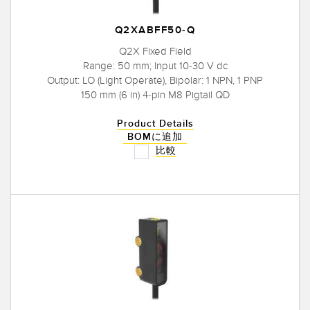
Q2XABFF50-Q
Q2X Fixed Field
Range: 50 mm; Input 10-30 V dc
Output: LO (Light Operate), Bipolar: 1 NPN, 1 PNP
150 mm (6 in) 4-pin M8 Pigtail QD
Product Details
BOMに追加
比較