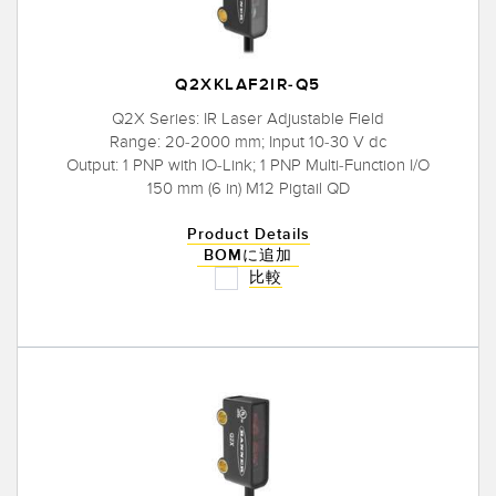
Q2XKLAF2IR-Q5
Q2X Series: IR Laser Adjustable Field
Range: 20-2000 mm; Input 10-30 V dc
Output: 1 PNP with IO-Link; 1 PNP Multi-Function I/O
150 mm (6 in) M12 Pigtail QD
Product Details
BOMに追加
比較