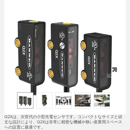
FACTORY
レーザー距離測定
Overall Equipment Effectiveness (OEE)
測定アレイ
リモート監視
3D TOF
タンクレベルの監視
レーダーセンサ
予知保全および予防保全のための状態監視
超音波センサ
予知保全
光ファイバ増幅器
予知保全
光ファイバ
前縁の検出
スロット、ラベル、エリア検出センサ
工場内通信
レジマーク、カラー、およびルミネセンスセンサ
機械監視/総合設備効率
ピックトゥライトセンサ
部品、サービス、パレット引き取りコール
Q2Xは、次世代の小型光電センサです。コンパクトなサイズと頑
温度 & 振動センサ
丈な設計により、Q2Xは非常に精密な機械や狭い産業用スペース
への設置に最適です。
Condition Monitoring Sensors