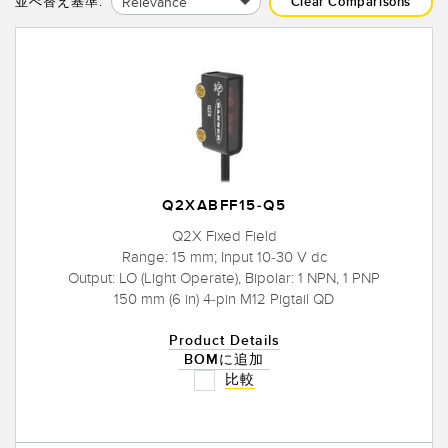
Relevance
並べ替え基準:
Clear Comparisons
Q2XABFF15-Q5
Q2X Fixed Field
Range: 15 mm; Input 10-30 V dc
Output: LO (Light Operate), Bipolar: 1 NPN, 1 PNP
150 mm (6 in) 4-pin M12 Pigtail QD
Product Details
BOMに追加
比較