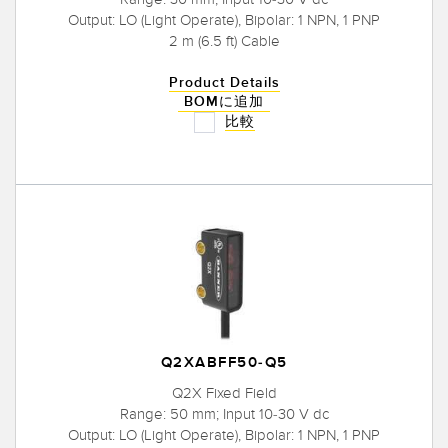
Output: LO (Light Operate), Bipolar: 1 NPN, 1 PNP
2 m (6.5 ft) Cable
Product Details
BOMに追加
比較
Q2XABFF50-Q5
Q2X Fixed Field
Range: 50 mm; Input 10-30 V dc
Output: LO (Light Operate), Bipolar: 1 NPN, 1 PNP