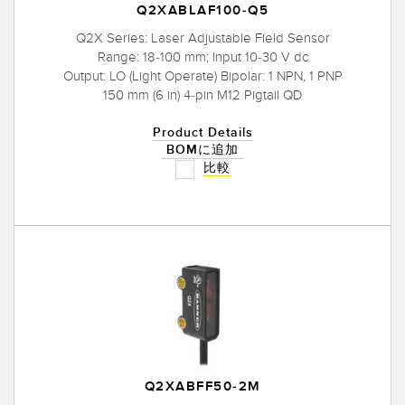
Q2XABLAF100-Q5
Q2X Series: Laser Adjustable Field Sensor
Range: 18-100 mm; Input 10-30 V dc
Output: LO (Light Operate) Bipolar: 1 NPN, 1 PNP
150 mm (6 in) 4-pin M12 Pigtail QD
Product Details
BOMに追加
比較
Q2XABFF50-2M