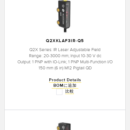
Q2XKLAF3IR-Q5
Q2X Series: IR Laser Adjustable Field
Range: 20-3000 mm; Input 10-30 V dc
Output: 1 PNP with IO-Link; 1 PNP Multi-Function I/O
150 mm (6 in) M12 Pigtail QD
Product Details
BOMに追加
比較