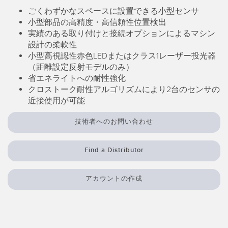
ごくわずかなスペースに設置できる小型センサ
RELATED LINKS
Wireless Condition Monitoring Sensors
小型部品の高精度・高信頼性位置検出
実績のある取り付けと接続オプションによるマシン
Vibration Sensors
ウォッシュダウン
設計の柔軟性
小型高視認性赤色LEDまたはクラス1レーザー投光器
IO-Link
（距離設定反射モデルのみ）
省エネライトへの耐性強化
ACCESSORIES
クロストーク耐性アルゴリズムにより2台のセンサの
付属品
近接使用が可能
技術者へのお問い合わせ
コンバータ
コードセット
Find a Distributor
ソフトウェア
アカウントの作成
Banner Measurement Sensor Software
センサGUIソフトウェア