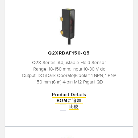
Q2XRBAF150-Q5
Q2X Series: Adjustable Field Sensor
Range: 18-150 mm; Input 10-30 V dc
Output: DO (Dark Operate)Bipolar: 1 NPN, 1 PNP
150 mm (6 in) 4-pin M12 Pigtail QD
Product Details
BOMに追加
比較