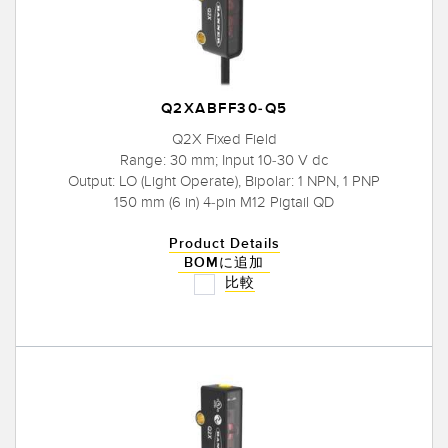
Q2XABFF30-Q5
Q2X Fixed Field
Range: 30 mm; Input 10-30 V dc
Output: LO (Light Operate), Bipolar: 1 NPN, 1 PNP
150 mm (6 in) 4-pin M12 Pigtail QD
Product Details
BOMに追加
比較