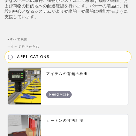
要なスペースの維持、荷物がシステム上で移動する際の追跡、お
よび荷物の目的地への配達確認を行います。バナーの製品は、施
RELATED LINKS
Wireless Condition Monitoring Sensors
設の中心となるシステムがより効率的・効果的に機能するように
支援しています。
Vibration Sensors
ウォッシュダウン
IO-Link
+
すべて展開
|
—
すべて折りたたむ
ACCESSORIES
APPLICATIONS
付属品
コンバータ
アイテムの有無の検出
コードセット
Read More
ソフトウェア
Banner Measurement Sensor Software
カートンの寸法計測
センサGUIソフトウェア