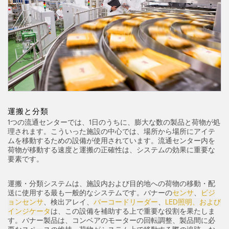
FACTORY
レーザー距離測定
Overall Equipment Effectiveness (OEE)
測定アレイ
リモート監視
3D TOF
タンクレベルの監視
レーダーセンサ
予知保全および予防保全のための状態監視
超音波センサ
予知保全
光ファイバ増幅器
運搬と分類
予知保全
1つの流通センターでは、1日のうちに、膨大な数の製品と荷物が処
光ファイバ
理されます。こういった施設の中心では、場所から場所にアイテ
ムを移動するための設備が使用されています。流通センター内を
前縁の検出
スロット、ラベル、エリア検出センサ
荷物が移動する速度と運搬の正確性は、システムの効果に重要な
要素です。
工場内通信
レジマーク、カラー、およびルミネセンスセンサ
機械監視/総合設備効率
運搬・分類システムは、施設内および目的地への荷物の移動・配
ピックトゥライトセンサ
送に使用する最も一般的なシステムです。バナーの
センサ
、
ビジ
部品、サービス、パレット引き取りコール
ョンセンサ
、検出アレイ、
バーコードリーダー
、
LED照明、および
温度 & 振動センサ
インジケータ
は、この設備を補助する上で重要な役割を果たしま
す。バナー製品は、コンベアのモーターの回転調整、製品間に必
Condition Monitoring Sensors