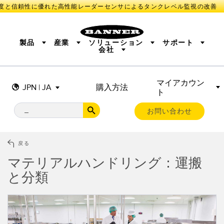
度と信頼性に優れた高性能レーダーセンサによるタンクレベル監視の改善
製品
産業
ソリューション
サポート
会社
マイアカウン
センサ
IIOT AND THE SMART FACTORY
測定ソリューション
JPN | JA
購入方法
ト
照明とインジケータ
SMART SENSORS
MACHINE GUARDING
機械の安全
産業用ワイヤレス
TRACK & TRACE
PICK-TO-LIGHT
BARCODE & VISION
お問い合わせ
リモートI/O
INDUSTRIAL ILLUMINATION
CONNECTIVITY
MONITORING SOLUTIONS
STATUS INDICATION
MEASUREMENT & INSPECTION
戻る
新製品
SNAP SIGNAL
付属品
QUALITY CONTROL
マテリアルハンドリング：運搬
ソフトウエア
技術
VEHICLE DETECTION
と分類
PREDICTIVE MAINTENANCE
RADAR APPLICATIONS
センサ
光電センサ
IIOT AND THE SMART