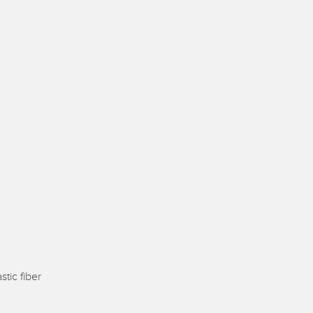
izioni wireless
TECNOLOGIA
i sensori
Sensori con IO-Link
ensore
a Banner
stic fiber