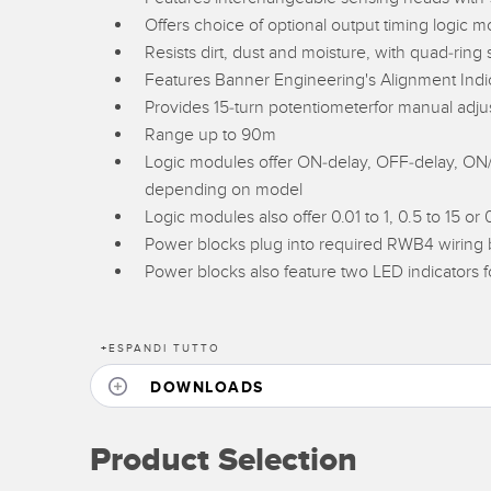
Offers choice of optional output timing logic 
Resists dirt, dust and moisture, with quad-ri
Features Banner Engineering's Alignment Indica
Provides 15-turn potentiometerfor manual adjus
Range up to 90m
Logic modules offer ON-delay, OFF-delay, ON
depending on model
Logic modules also offer 0.01 to 1, 0.5 to 15 or
Power blocks plug into required RWB4 wiring
Power blocks also feature two LED indicators f
+
ESPANDI TUTTO
DOWNLOADS
Product Selection