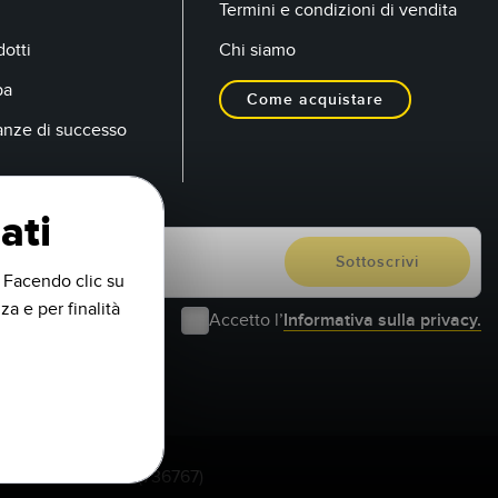
Termini e condizioni di vendita
otti
Chi siamo
pa
Come acquistare
anze di successo
ati
. Facendo clic su
za e per finalità
Accetto l’
Informativa sulla privacy.
1-888-3-SENSOR (736767)