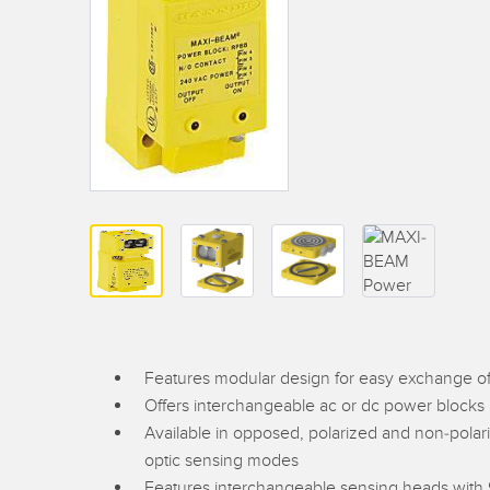
sensor
inizial
ILLUMINAZIONE
BARCODE & VISION
INDUSTRIALE
I/O REMOTO
SEGNALAZIONE DELLO
ACC
LIN
STATO
CONNECTIVITY
ACC
MISURAZIONE E
Lavagg
SOLUZIONI PER IL
ISPEZIONE
Conver
MONITORAGGIO
IO-Lin
CONTROLLO QUALITÀ
Set ca
SNAP SIGNAL
RILEVAMENTO VEICOLI
NUOVI PRODOTTI
MANUTENZIONE
PREDITTIVA
ACCESSORI
APPLICAZIONI RADAR
SOFTWARE
Features modular design for easy exchange of
Offers interchangeable ac or dc power blocks
TECNOLOGIE
Available in opposed, polarized and non-polarize
optic sensing modes
Features interchangeable sensing heads with 