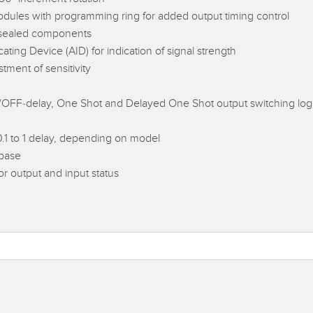
modules with programming ring for added output timing control
ng sealed components
ting Device (AID) for indication of signal strength
tment of sensitivity
/OFF-delay, One Shot and Delayed One Shot output switching logi
 0.1 to 1 delay, depending on model
 base
or output and input status