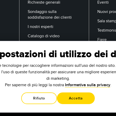
Richieste generali
Eventi
Sondaggio sulla
Nuovi prod
soddisfazione dei clienti
Sala stam
I nostri esperti
Testimoni
Catalogo di video
Fiere
postazioni di utilizzo dei d
E-Mail
e tecnologie per raccogliere informazioni sull'uso del nostro sito
 l'uso di queste funzionalità per assicurare una migliore esperien
di marketing.
Per saperne di più leggi la nostra
Informativa sulla privacy
.
Rifiuto
Accetta
.
9714 10th Ave N
Minneapolis, MN 55441 USA