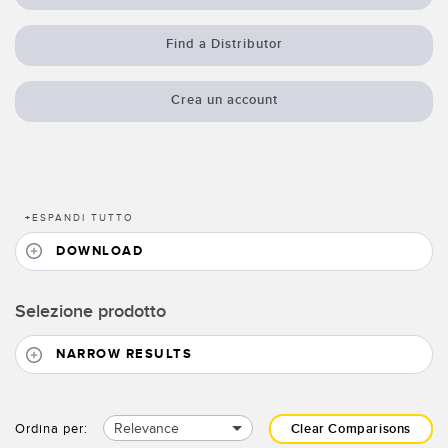
SOFTWARE
Find a Distributor
Software di configurazione dei sensori wireless
Software interfaccia utente sensore
Crea un account
Software per sensori di misura Banner
TECNOLOGIA
+
ESPANDI TUTTO
Sensori con IO-Link
DOWNLOAD
Selezione prodotto
NARROW RESULTS
Relevance
Ordina per:
Clear Comparisons