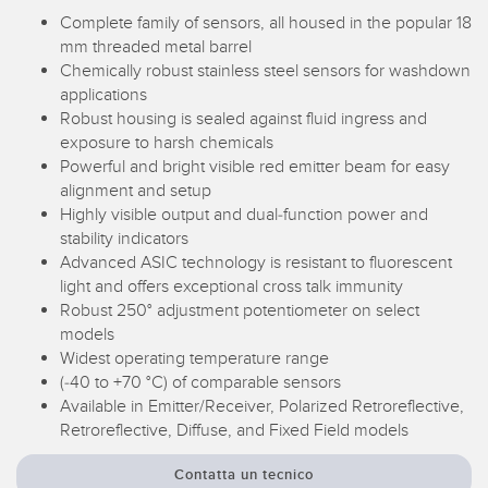
Sensori Pick-to-Light
Complete family of sensors, all housed in the popular 18
mm threaded metal barrel
Sensori di temperatura
Chemically robust stainless steel sensors for washdown
LINK CORRELATI
Sensori multiraggio e sensori a raggio ampio
applications
Robust housing is sealed against fluid ingress and
Lavaggio
Sensori di monitoraggio delle condizioni
exposure to harsh chemicals
Powerful and bright visible red emitter beam for easy
IO-Link
Sensori di monitoraggio delle condizioni wireless
alignment and setup
Highly visible output and dual-function power and
Sensori di vibrazioni
stability indicators
Advanced ASIC technology is resistant to fluorescent
light and offers exceptional cross talk immunity
Robust 250° adjustment potentiometer on select
ACCESSORI
models
ACCESSORI
Widest operating temperature range
(-40 to +70 °C) of comparable sensors
Convertitori
Available in Emitter/Receiver, Polarized Retroreflective,
Retroreflective, Diffuse, and Fixed Field models
Set cavo
Contatta un tecnico