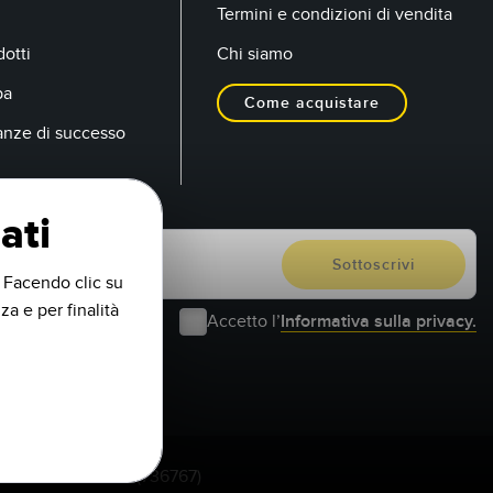
Termini e condizioni di vendita
otti
Chi siamo
pa
Come acquistare
anze di successo
ati
. Facendo clic su
za e per finalità
Accetto l’
Informativa sulla privacy.
1-888-3-SENSOR (736767)