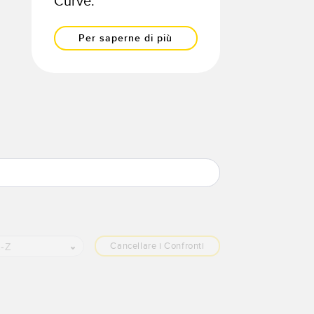
Curve.
Per saperne di più
Cancellare i Confronti
-Z