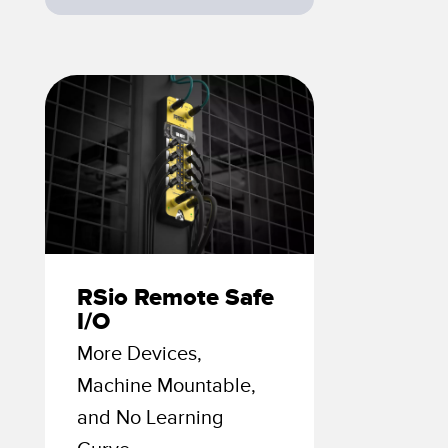
izioni wireless
TECNOLOGIA
i sensori
Sensori con IO-Link
ensore
a Banner
RSio Remote Safe
I/O
More Devices,
Machine Mountable,
and No Learning