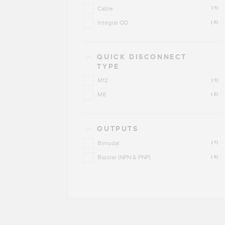
Cable
(1)
Integral QD
(3)
QUICK DISCONNECT
TYPE
M12
(1)
M8
(2)
OUTPUTS
Bimodal
(1)
Bipolar (NPN & PNP)
(3)