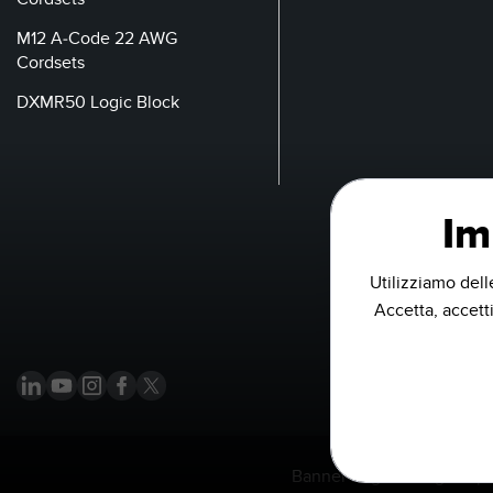
M12 A-Code 22 AWG
Cordsets
DXMR50 Logic Block
Im
Utilizziamo dell
Accetta, accetti
Banner Engineering Corp