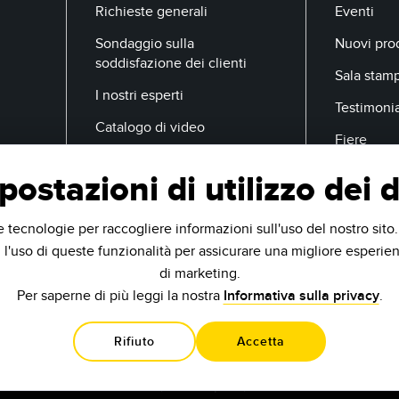
Richieste generali
Eventi
Sondaggio sulla
Nuovi prod
soddisfazione dei clienti
Sala stam
I nostri esperti
Testimoni
Catalogo di video
Fiere
postazioni di utilizzo dei d
E-Mail
e tecnologie per raccogliere informazioni sull'uso del nostro sito
 l'uso di queste funzionalità per assicurare una migliore esperien
di marketing.
Per saperne di più leggi la nostra
Informativa sulla privacy
.
Rifiuto
Accetta
.
9714 10th Ave N
Minneapolis, MN 55441 USA