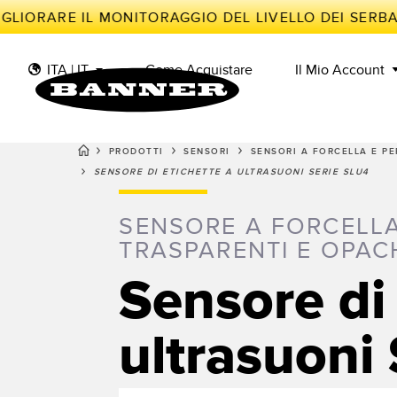
GLIORARE IL MONITORAGGIO DEL LIVELLO DEI SERBAT
ITA | IT
Come Acquistare
Il Mio Account
PRODOTTI
SENSORI
SENSORI A FORCELLA E PE
SENSORE DI ETICHETTE A ULTRASUONI SERIE SLU4
SE
II
SENSORI
IIOT E LA FABBRICA
INTELLIGENTE
SENSORE A FORCELLA
SOLUZIONI DI MISURA
Sensori
Protoc
TRASPARENTI E OPAC
SENSORI INTELLIGENTI
industr
ILLUMINATORI E
Sensore di 
INDICATORI
PROTEZIONE DI
Sensor
MACCHINARI
Monito
SICUREZZA DELLE
Sensori
ultrasuoni
MACCHINE
TRACK & TRACE
etiche
TECNOLOGIA WIRELESS IN
PICK-TO-LIGHT
Sensor
Rileva
CAMPO INDUSTRIALE