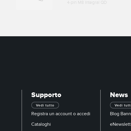
4-pin M8 Integral QD
Supporto
News
Vedi tutto
Vedi tut
Registra un account o accedi
Blog Bann
Cataloghi
eNewslett