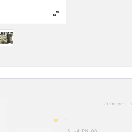
A
Ordina per:
SLU4-PN-Q8