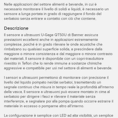
Sensori Pick-to-Light
Nelle applicazioni del settore alimenti e bevande, in cui è
necessario monitorare il livello di solidi e liquidi, è necessario un
Sensori di temperatura
sensore a lunga portata in grado di raggiungere il fondo del
serbatoio senza entrare a contatto con ciò che contiene.
LINK CORRELATI
Sensori multiraggio e sensori a raggio ampio
Descrizione
Lavaggio
Sensori di monitoraggio delle condizioni
Il sensore a ultrasuoni U-Gage QT50U di Banner assicura
prestazioni eccellenti anche in applicazioni estremamente
IO-Link
Sensori di monitoraggio delle condizioni wireless
complesse, poiché è in grado rilevare le onde acustiche che
rimbalzano su qualsiasi superficie solida, a prescindere dalla
Sensori di vibrazioni
maggiore o minore consistenza e dal maggiore o minore contrasto
dei materiali. Il sensore è disponibile con un copri-trasduttore
rivestito in Teflon che lo rende immune a sostanze chimiche
aggressive e compatibile per usi nel settore di alimenti e bevande.
ACCESSORI
I sensori a ultrasuoni permettono di monitorare con precisione il
livello del liquido pompato nei/dai serbatoi, trasmettendo un
ACCESSORI
segnale continuo che misura in tempo reale la profondità all'interno
della vasca. Il sensore a ultrasuoni può essere montato in cima al
serbatoio per dirigere i fasci e rilevare il materiale senza
Convertitori
interferenze, e segnalare poi alla pompa quando occorre estrarre il
materiale in eccesso o pomparne altro all'interno.
Set cavo
La configurazione è semplice con LED ad alta visibilità, un semplice