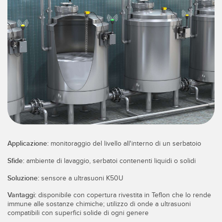
IIOT E LA FABBRICA
SENSORI
INTELLIGENTE
Sensori fotoelettrici
Protocolli di comunicazione industriali
Laser per misurazione di distanza
Manutenzione predittiva
Barriere di misura
Manutenzione predittiva
3D Time-of-Flight
Monitoraggio delle condizioni: manutenzione predittiva e
preventiva
Sensori radar
Monitoraggio remoto
Sensori a ultrasuoni
Monitoraggio/efficacia complessiva dei macchinari
Applicazione:
monitoraggio del livello all'interno di un serbatoio
Amplificatori a fibra ottica
Overall Equipment Effectiveness (OEE)
Sfide:
ambiente di lavaggio, serbatoi contenenti liquidi o solidi
Fibra ottica
Richiesta di componenti, servizi o prelievo di pallet
Soluzione:
sensore a ultrasuoni K50U
Sensori a forcella e di etichette
Vantaggi:
disponibile con copertura rivestita in Teflon che lo rende
Rilevamento del bordo iniziale
immune alle sostanze chimiche; utilizzo di onde a ultrasuoni
Sensori di luminescenza, colori e tacche di registro
compatibili con superfici solide di ogni genere
Monitoraggio del livello di un serbatoio