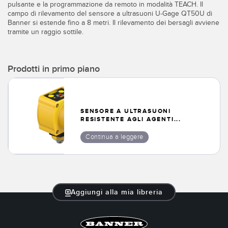
pulsante e la programmazione da remoto in modalità TEACH. Il
SOFTWARE
campo di rilevamento del sensore a ultrasuoni U-Gage QT50U di
Banner si estende fino a 8 metri. Il rilevamento dei bersagli avviene
Software di configurazione dei sensori wireless
tramite un raggio sottile.
Software interfaccia utente sensore
Prodotti in primo piano
Software per sensori di misura Banner
TECNOLOGIA
SENSORE A ULTRASUONI
RESISTENTE AGLI AGENTI...
Sensori con IO-Link
Continua a leggere
Aggiungi alla mia libreria