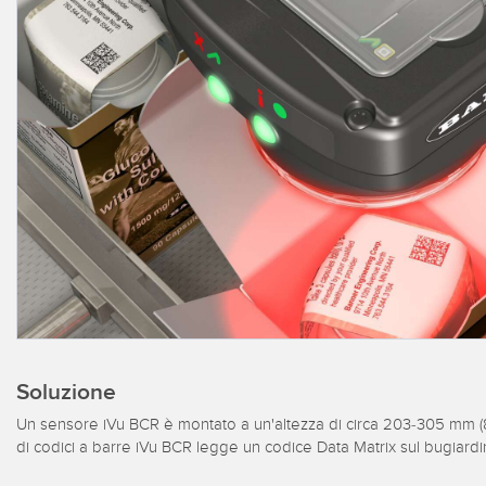
sensor
inizial
ILLUMINAZIONE
BARCODE & VISION
INDUSTRIALE
I/O REMOTO
SEGNALAZIONE DELLO
ACC
LIN
STATO
CONNECTIVITY
ACC
MISURAZIONE E
Lavagg
SOLUZIONI PER IL
ISPEZIONE
Conver
MONITORAGGIO
IO-Lin
CONTROLLO QUALITÀ
Set ca
SNAP SIGNAL
RILEVAMENTO VEICOLI
NUOVI PRODOTTI
MANUTENZIONE
PREDITTIVA
ACCESSORI
APPLICAZIONI RADAR
SOFTWARE
Soluzione
TECNOLOGIE
Un sensore iVu BCR è montato a un'altezza di circa 203-305 mm (8-1
di codici a barre iVu BCR legge un codice Data Matrix sul bugiardi