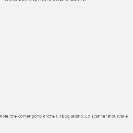
izioni wireless
TECNOLOGIA
i sensori
Sensori con IO-Link
ensore
a Banner
 scatole che contengono anche un bugiardino. Lo scanner industriale
.