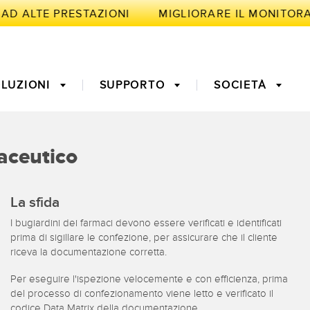
 AD ALTE PRESTAZIONI
LUZIONI
SUPPORTO
SOCIETÀ
LIGENTE
maceutico
 misura
ne predittiva
3D Time-of-Flight
Monitoraggio delle
La sfida
condizioni: manutenzione
predittiva e preventiva
I bugiardini dei farmaci devono essere verificati e identificati
ri a fibra ottica
Fibra ottica
prima di sigillare le confezione, per assicurare che il cliente
quipment
Richiesta di componenti,
riceva la documentazione corretta.
k-to-Light
Sensori di temperatura
ess (OEE)
servizi o prelievo di pallet
Per eseguire l'ispezione velocemente e con efficienza, prima
del processo di confezionamento viene letto e verificato il
 monitoraggio
Sensori di vibrazioni
codice Data Matrix della documentazione.