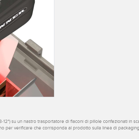
i a raggio ampio
delle condizioni
delle cond
e
un serbatoio
ESSORI
SOFTWARE
K CORRELATI
ESSORI
Software di configurazione de
io
wireless
titori
k
Software interfaccia utente s
vo
Software per sensori di misur
2") su un nastro trasportatore di flaconi di pillole confezionati in
no per verificare che corrisponda al prodotto sulla linea di packaging