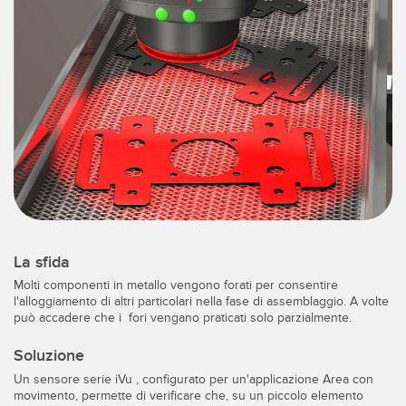
IIOT E LA FABBRICA
SENSORI
INTELLIGENTE
Sensori fotoelettrici
Protocolli di comunicazione industriali
Laser per misurazione di distanza
Manutenzione predittiva
Barriere di misura
Manutenzione predittiva
3D Time-of-Flight
Monitoraggio delle condizioni: manutenzione predittiva e
preventiva
Sensori radar
Monitoraggio remoto
Sensori a ultrasuoni
Monitoraggio/efficacia complessiva dei macchinari
La sfida
Amplificatori a fibra ottica
Molti componenti in metallo vengono forati per consentire
Overall Equipment Effectiveness (OEE)
l'alloggiamento di altri particolari nella fase di assemblaggio. A volte
Fibra ottica
può accadere che i fori vengano praticati solo parzialmente.
Richiesta di componenti, servizi o prelievo di pallet
Sensori a forcella e di etichette
Soluzione
Rilevamento del bordo iniziale
Sensori di luminescenza, colori e tacche di registro
Un sensore serie iVu , configurato per un'applicazione Area con
movimento, permette di verificare che, su un piccolo elemento
Monitoraggio del livello di un serbatoio