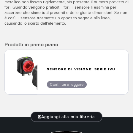
Sensori Pick-to-Light
metallico non fissato rigidamente, sia presente il numero previsto di
fori. Quando vengono praticati i fori, il sensore li esamina per
accertare che siano tutti presenti e delle giuste dimensioni. Se non
Sensori di temperatura
è così, il sensore trasmette un apposito segnale alla linea,
LINK CORRELATI
causando lo scarto dell'elemento.
Sensori multiraggio e sensori a raggio ampio
Lavaggio
Sensori di monitoraggio delle condizioni
Prodotti in primo piano
IO-Link
Sensori di monitoraggio delle condizioni wireless
Sensori di vibrazioni
SENSORE DI VISIONE: SERIE IVU
Continua a leggere
ACCESSORI
ACCESSORI
Convertitori
Aggiungi alla mia libreria
Set cavo