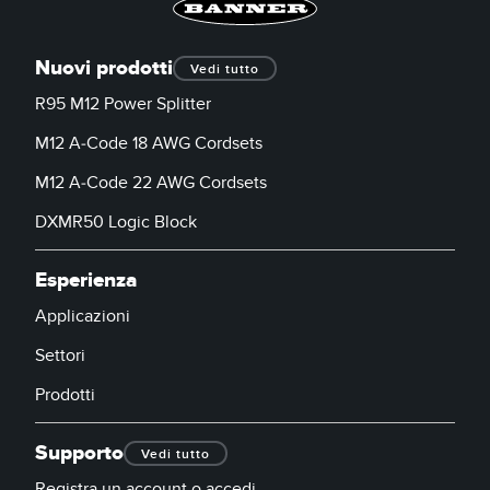
SOFTWARE
Nuovi prodotti
Software di configurazione dei sensori wireless
Vedi tutto
R95 M12 Power Splitter
Software interfaccia utente sensore
M12 A-Code 18 AWG Cordsets
Software per sensori di misura Banner
M12 A-Code 22 AWG Cordsets
TECNOLOGIA
DXMR50 Logic Block
Sensori con IO-Link
Esperienza
Applicazioni
Settori
Prodotti
Supporto
Vedi tutto
Registra un account o accedi