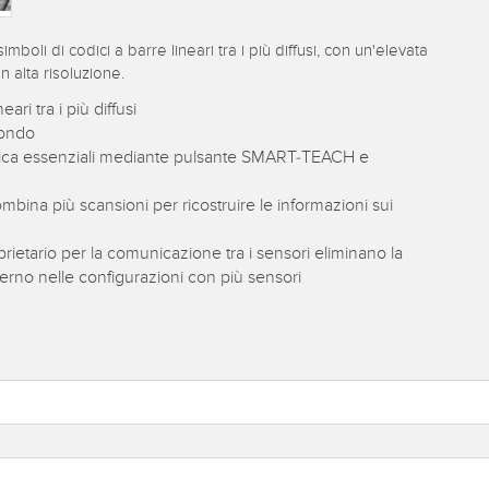
mboli di codici a barre lineari tra i più diffusi, con un'elevata
n alta risoluzione.
ari tra i più diffusi
condo
stica essenziali mediante pulsante SMART-TEACH e
ombina più scansioni per ricostruire le informazioni sui
prietario per la comunicazione tra i sensori eliminano la
sterno nelle configurazioni con più sensori