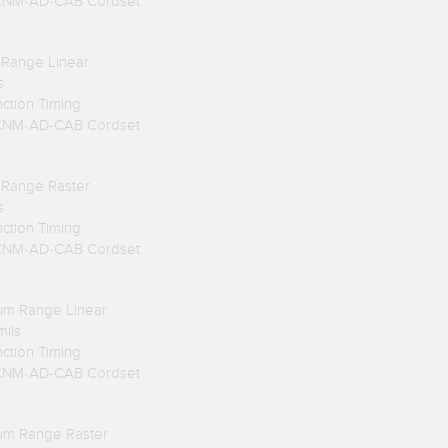
TCNM-AD-CAB Cordset
 Range Linear
s
nction Timing
TCNM-AD-CAB Cordset
 Range Raster
s
nction Timing
TCNM-AD-CAB Cordset
um Range Linear
mils
nction Timing
TCNM-AD-CAB Cordset
um Range Raster