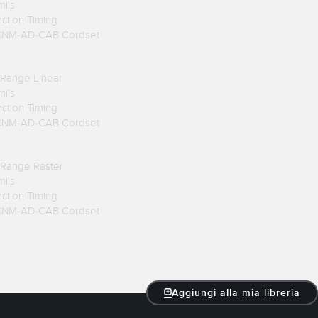
mils
nction Timing
TCNM-AD-CAB Cordset
 Range Linear
mils
nction Timing
TCNM-AD-CAB Cordset
 Range Raster
mils
nction Timing
TCNM-AD-CAB Cordset
Aggiungi alla mia libreria