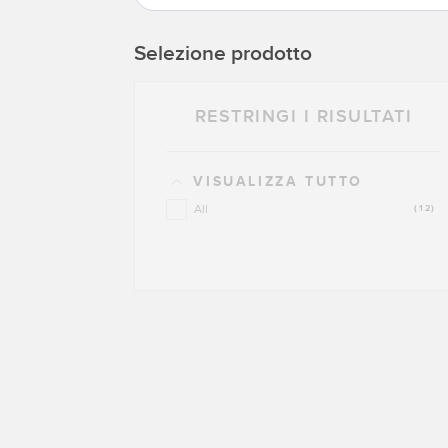
Selezione prodotto
RESTRINGI I RISULTATI
VISUALIZZA TUTTO
All
(12)