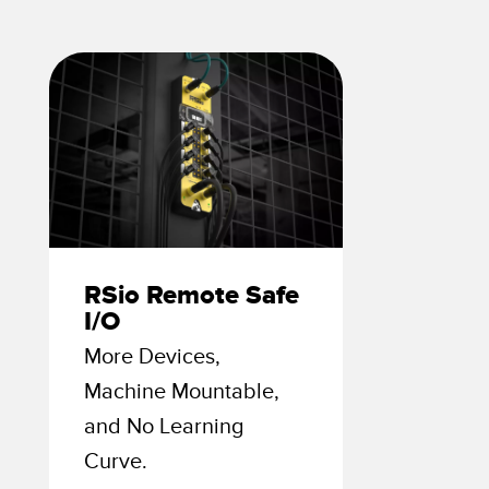
izioni wireless
TECNOLOGIA
i sensori
Sensori con IO-Link
ensore
a Banner
RSio Remote Safe
I/O
More Devices,
Machine Mountable,
and No Learning
Curve.