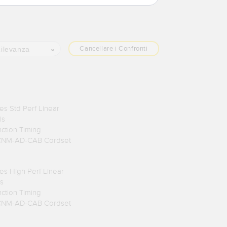
Cancellare i Confronti
ilevanza
s Std Perf Linear
ls
nction Timing
TCNM-AD-CAB Cordset
s High Perf Linear
s
nction Timing
TCNM-AD-CAB Cordset