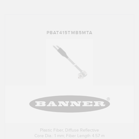
SOFTWARE
Software di configurazione dei sensori wireless
Software interfaccia utente sensore
PBAT415TMB5MTA
Software per sensori di misura Banner
TECNOLOGIA
Sensori con IO-Link
Plastic Fiber, Diffuse Reflective
Core Dia.: 1 mm; Fiber Length 4.57 m