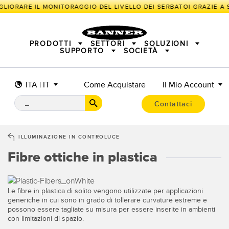
GLIORARE IL MONITORAGGIO DEL LIVELLO DEI SERBATOI GRAZIE A S
PRODOTTI
SETTORI
SOLUZIONI
SUPPORTO
SOCIETÀ
ITA | IT
Come Acquistare
Il Mio Account
SENSORI
IIOT E LA FABBRICA INTELLIGENTE
SOLUZIONI DI MISURA
ILLUMINATORI E INDICATORI
SENSORI INTELLIGENTI
Contattaci
SICUREZZA DELLE MACCHINE
PROTEZIONE DI MACCHINARI
TECNOLOGIA WIRELESS IN CAMPO
TRACK & TRACE
PICK-TO-LIGHT
INDUSTRIALE
ILLUMINAZIONE INDUSTRIALE
ILLUMINAZIONE IN CONTROLUCE
BARCODE & VISION
SEGNALAZIONE DELLO STATO
I/O REMOTO
Fibre ottiche in plastica
CONNECTIVITY
MISURAZIONE E ISPEZIONE
SOLUZIONI PER IL MONITORAGGIO
CONTROLLO QUALITÀ
RILEVAMENTO VEICOLI
SNAP SIGNAL
NUOVI PRODOTTI
MANUTENZIONE PREDITTIVA
Le fibre in plastica di solito vengono utilizzate per applicazioni
ACCESSORI
SOFTWARE
generiche in cui sono in grado di tollerare curvature estreme e
APPLICAZIONI RADAR
possono essere tagliate su misura per essere inserite in ambienti
TECNOLOGIE
con limitazioni di spazio.