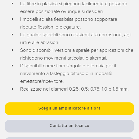
IIOT E LA FABBRICA
Le fibre in plastica si piegano facilmente e possono
SENSORI
INTELLIGENTE
essere posizionate ovunque si desideri.
I modelli ad alta flessibilità possono sopportare
Sensori fotoelettrici
Protocolli di comunicazione industriali
ripetute flessioni e piegature.
Laser per misurazione di distanza
Manutenzione predittiva
Le guaine speciali sono resistenti alla corrosione, agli
urti e alle abrasioni.
Barriere di misura
Manutenzione predittiva
Sono disponibili versioni a spirale per applicazioni che
3D Time-of-Flight
Monitoraggio delle condizioni: manutenzione predittiva e
richiedono movimenti articolati o alternati.
preventiva
Disponibili come fibra singola o biforcata per il
Sensori radar
rilevamento a tasteggio diffuso o in modalità
Monitoraggio remoto
Sensori a ultrasuoni
emettitore/ricevitore.
Monitoraggio/efficacia complessiva dei macchinari
Realizzate nei diametri 0,25; 0,5; 0,75; 1,0 e 1,5 mm.
Amplificatori a fibra ottica
Overall Equipment Effectiveness (OEE)
Fibra ottica
Scegli un amplificatore a fibra
Richiesta di componenti, servizi o prelievo di pallet
Sensori a forcella e di etichette
Rilevamento del bordo iniziale
Contatta un tecnico
Sensori di luminescenza, colori e tacche di registro
Monitoraggio del livello di un serbatoio