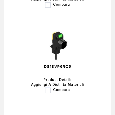
Compara
DS18VP6RQ5
Product Details
Aggiungi A Distinta Materiali
Compara