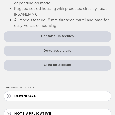
Sensori Pick-to-Light
depending on model
Rugged sealed housing with protected circuitry, rated
Sensori di temperatura
IP67/NEMA 6
LINK CORRELATI
All models feature 18 mm threaded barrel and base for
Sensori multiraggio e sensori a raggio ampio
easy, versatile mounting
Lavaggio
Sensori di monitoraggio delle condizioni
Contatta un tecnico
IO-Link
Sensori di monitoraggio delle condizioni wireless
Dove acquistare
Sensori di vibrazioni
Crea un account
ACCESSORI
ACCESSORI
+
ESPANDI TUTTO
Convertitori
DOWNLOAD
Set cavo
NOTE APPLICATIVE