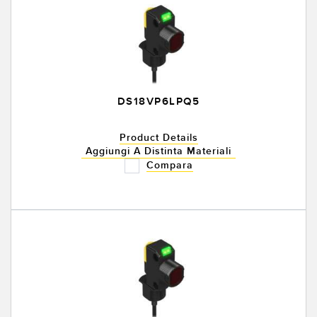
DS18VP6LPQ5
Product Details
Aggiungi A Distinta Materiali
Compara