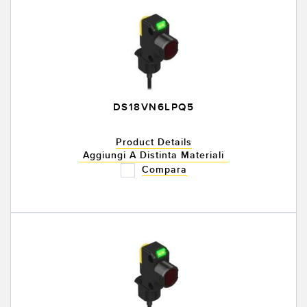
DS18VN6LPQ5
Product Details
Aggiungi A Distinta Materiali
Compara