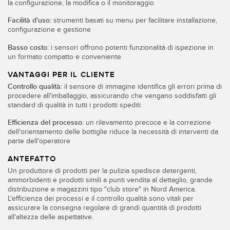
la configurazione, la modifica o il monitoraggio
Sensori Pick-to-Light
Facilità d'uso:
strumenti basati su menu per facilitare installazione,
Sensori di temperatura
configurazione e gestione
LINK CORRELATI
Sensori multiraggio e sensori a raggio ampio
Basso costo:
i sensori offrono potenti funzionalità di ispezione in
un formato compatto e conveniente
Lavaggio
Sensori di monitoraggio delle condizioni
VANTAGGI PER IL CLIENTE
IO-Link
Sensori di monitoraggio delle condizioni wireless
Controllo qualità:
il sensore di immagine identifica gli errori prima di
procedere all'imballaggio, assicurando che vengano soddisfatti gli
Sensori di vibrazioni
standard di qualità in tutti i prodotti spediti
Efficienza del processo:
un rilevamento precoce e la correzione
dell'orientamento delle bottiglie riduce la necessità di interventi da
parte dell'operatore
ACCESSORI
ANTEFATTO
ACCESSORI
Un produttore di prodotti per la pulizia spedisce detergenti,
ammorbidenti e prodotti simili a punti vendita al dettaglio, grande
Convertitori
distribuzione e magazzini tipo "club store" in Nord America.
L'efficienza dei processi e il controllo qualità sono vitali per
assicurare la consegna regolare di grandi quantità di prodotti
Set cavo
all'altezza delle aspettative.