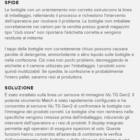
SFIDE
SOFTWARE
Le bottiglie con un orientamento non corretto ostruiscono la linea
di imballaggio, rallentando il processo e richiedono l'intervento
Software di configurazione dei sensori wireless
dell'operatore per risolvere il problema. Le bottiglie non imballate
correttamente nei cartoni per la vendita presso grandi magazzini
Software interfaccia utente sensore
tipo "club store" non riportano l'etichetta corretta e vengono
restituite al mittente.
Software per sensori di misura Banner
I tappi delle bottiglie non correttamente chiusi possono causare
perdite di detergente, ammorbidente o altro liquido sulle bottiglie e
nella confezione. Ciò crea non pochi problemi, danneggiando le
TECNOLOGIA
etichette e il cartone utilizzato per l'imballaggio. I prodotti sono
quindi inutilizzabili. Se spedita, la confezione e probabilmente
Sensori con IO-Link
l'intero pallet, saranno resi al produttore.
SOLUZIONE
È stato installato sulla linea un sensore di immagine iVu TG Gen2. Il
potente strumento Match è stato rapidamente configurato e ha
consentito al sensore iVu TG Gen2 di confrontare le bottiglie con
l'immagine dei prodotti corretti. Le bottiglie che non rientrano nelle
specifiche vengono rimosse prima dell'imballaggio, riducendo gli
interventi dell'operatore e i resi di prodotti. Il display integrato
permette agli operatori di eseguire ispezioni al volo. Queste
funzioni hanno consentito all'azienda di combinare la verifica
dell'orientamento delle bottiglie e della chiusura del tappo in una