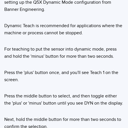
Sensori Pick-to-Light
setting up the Q5X Dynamic Mode configuration from
Banner Engineering.
Sensori di temperatura
LINK CORRELATI
Sensori multiraggio e sensori a raggio ampio
Dynamic Teach is recommended for applications where the
machine or process cannot be stopped.
Lavaggio
Sensori di monitoraggio delle condizioni
IO-Link
Sensori di monitoraggio delle condizioni wireless
For teaching to put the sensor into dynamic mode, press
and hold the 'minus' button for more than two seconds.
Sensori di vibrazioni
Press the 'plus' button once, and you'll see Teach 1 on the
screen.
ACCESSORI
ACCESSORI
Press the middle button to select, and then toggle either
the 'plus' or 'minus' button until you see DYN on the display.
Convertitori
Set cavo
Next, hold the middle button for more than two seconds to
confirm the selection.