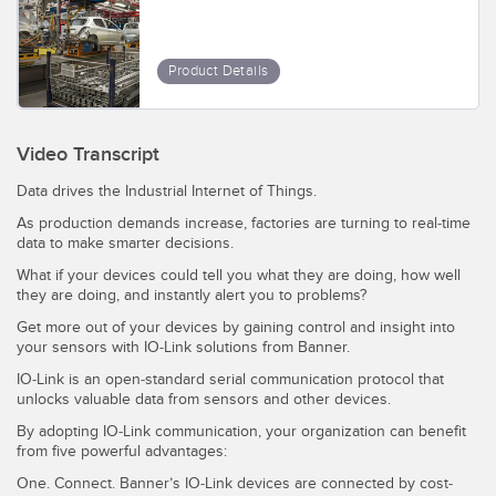
Sensori Pick-to-Light
Sensori di temperatura
Product Details
LINK CORRELATI
Sensori multiraggio e sensori a raggio ampio
Lavaggio
Sensori di monitoraggio delle condizioni
Video Transcript
IO-Link
Sensori di monitoraggio delle condizioni wireless
Data drives the Industrial Internet of Things.
Sensori di vibrazioni
As production demands increase, factories are turning to real-time
data to make smarter decisions.
What if your devices could tell you what they are doing, how well
they are doing, and instantly alert you to problems?
ACCESSORI
Get more out of your devices by gaining control and insight into
your sensors with IO-Link solutions from Banner.
ACCESSORI
IO-Link is an open-standard serial communication protocol that
unlocks valuable data from sensors and other devices.
Convertitori
By adopting IO-Link communication, your organization can benefit
Set cavo
from five powerful advantages:
One. Connect. Banner’s IO-Link devices are connected by cost-