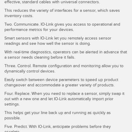
effective, standard cables with universal connectors.
SOFTWARE
This reduces the variety of interfaces for a sensor, which saves
inventory costs.
Software di configurazione dei sensori wireless
Two. Communicate. IO-Link gives you access to operational and
Software interfaccia utente sensore
performance metrics for your devices.
Smart sensors with IO-Link let you remotely access sensor
Software per sensori di misura Banner
readings and see how well the sensor is doing.
With real-time diagnostics, operators can be alerted in advance that
TECNOLOGIA
a sensor needs cleaning before it fails.
Three. Control. Remote configuration and monitoring allow you to
Sensori con IO-Link
dynamically control devices.
Easily switch between device parameters to speed up product
changeover and accommodate a greater variety of products.
Four. Replace. When you need to replace a sensor, simply swap it
out with a new one and let IO-Link automatically import prior
settings.
This helps get your line back up and running as quickly as
possible.
Five. Predict. With IO-Link, anticipate problems before they
escalate.