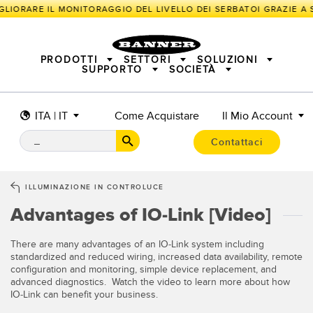
GLIORARE IL MONITORAGGIO DEL LIVELLO DEI SERBATOI GRAZIE A S
PRODOTTI
SETTORI
SOLUZIONI
SUPPORTO
SOCIETÀ
ITA | IT
Come Acquistare
Il Mio Account
SENSORI
IIOT E LA FABBRICA INTELLIGENTE
SOLUZIONI DI MISURA
ILLUMINATORI E INDICATORI
SENSORI INTELLIGENTI
Contattaci
SICUREZZA DELLE MACCHINE
PROTEZIONE DI MACCHINARI
TECNOLOGIA WIRELESS IN CAMPO
TRACK & TRACE
PICK-TO-LIGHT
INDUSTRIALE
ILLUMINAZIONE INDUSTRIALE
ILLUMINAZIONE IN CONTROLUCE
BARCODE & VISION
SEGNALAZIONE DELLO STATO
I/O REMOTO
Advantages of IO-Link [Video]
CONNECTIVITY
MISURAZIONE E ISPEZIONE
SOLUZIONI PER IL MONITORAGGIO
CONTROLLO QUALITÀ
RILEVAMENTO VEICOLI
There are many advantages of an IO-Link system including
SNAP SIGNAL
NUOVI PRODOTTI
standardized and reduced wiring, increased data availability, remote
MANUTENZIONE PREDITTIVA
configuration and monitoring, simple device replacement, and
ACCESSORI
SOFTWARE
APPLICAZIONI RADAR
advanced diagnostics. Watch the video to learn more about how
TECNOLOGIE
IO-Link can benefit your business.