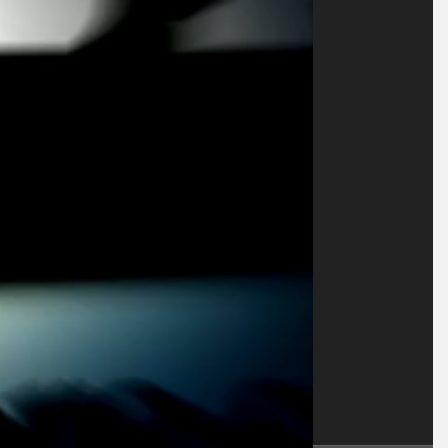
izioni wireless
TECNOLOGIA
i sensori
Sensori con IO-Link
ensore
a Banner