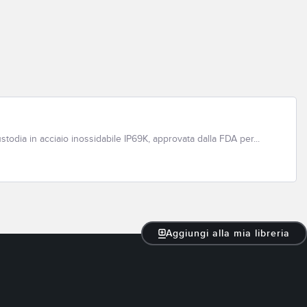
odia in acciaio inossidabile IP69K, approvata dalla FDA per...
Aggiungi alla mia libreria