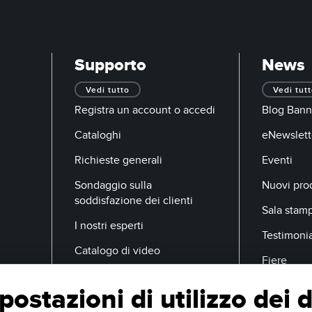
Supporto
News
Vedi tutto
Vedi tut
Registra un account o accedi
Blog Bann
Cataloghi
eNewslett
Richieste generali
Eventi
Sondaggio sulla
Nuovi prod
soddisfazione dei clienti
Sala stam
I nostri esperti
Testimoni
Catalogo di video
Fiere
postazioni di utilizzo dei d
E-Mail