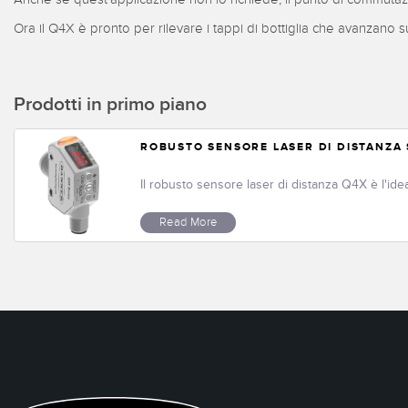
Ora il Q4X è pronto per rilevare i tappi di bottiglia che avanzano s
Prodotti in primo piano
ROBUSTO SENSORE LASER DI DISTANZA 
Il robusto sensore laser di distanza Q4X è l'id
Read More