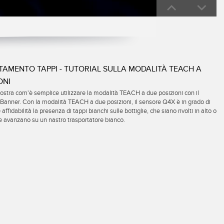
0:00 / 1:19
TAMENTO TAPPI - TUTORIAL SULLA MODALITÀ TEACH A
ONI
stra com'è semplice utilizzare la modalità TEACH a due posizioni con il
Banner. Con la modalità TEACH a due posizioni, il sensore Q4X è in grado di
e affidabilità la presenza di tappi bianchi sulle bottiglie, che siano rivolti in alto o
e avanzano su un nastro trasportatore bianco.