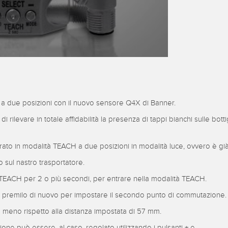
a due posizioni con il nuovo sensore Q4X di Banner.
ilevare in totale affidabilità la presenza di tappi bianchi sulle botti
urato in modalità TEACH a due posizioni in modalità luce, ovvero è g
 sul nastro trasportatore.
i TEACH per 2 o più secondi, per entrare nella modalità TEACH.
 premilo di nuovo per impostare il secondo punto di commutazione.
meno rispetto alla distanza impostata di 57 mm.
ne può essere, al caso, regolato utilizzando i pulsanti + e –.