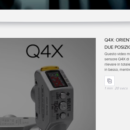
Q4X: ORIEN
DUE POSIZI
Questo video mo
sensore Q4X di 
rilevare in total
in basso, mentr
1 min 20 secs