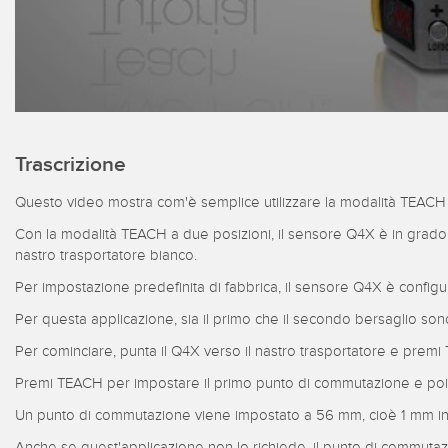
Trascrizione
Questo video mostra com'è semplice utilizzare la modalità TEACH 
Con la modalità TEACH a due posizioni, il sensore Q4X è in grado di r
nastro trasportatore bianco.
Per impostazione predefinita di fabbrica, il sensore Q4X è config
Per questa applicazione, sia il primo che il secondo bersaglio sono
Per cominciare, punta il Q4X verso il nastro trasportatore e prem
Premi TEACH per impostare il primo punto di commutazione e poi
Un punto di commutazione viene impostato a 56 mm, cioè 1 mm in 
Anche se quest'applicazione non lo richiede, il punto di commutazio