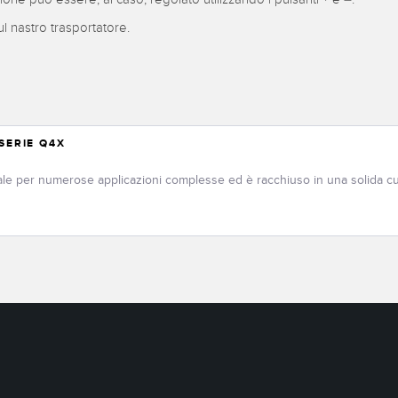
ul nastro trasportatore.
SERIE Q4X
eale per numerose applicazioni complesse ed è racchiuso in una solida cust