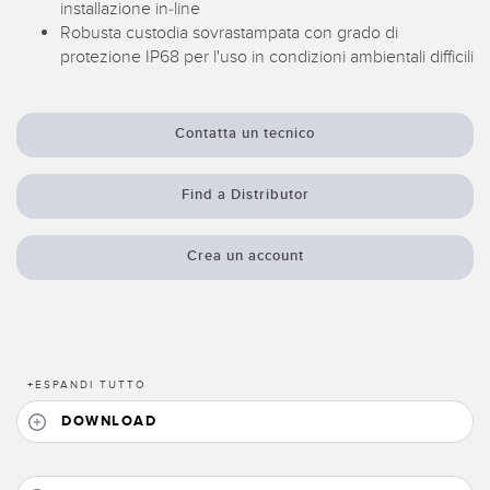
Sensori Pick-to-Light
installazione in-line
Robusta custodia sovrastampata con grado di
Sensori di temperatura
protezione IP68 per l'uso in condizioni ambientali difficili
LINK CORRELATI
Sensori multiraggio e sensori a raggio ampio
Lavaggio
Sensori di monitoraggio delle condizioni
Contatta un tecnico
IO-Link
Sensori di monitoraggio delle condizioni wireless
Find a Distributor
Sensori di vibrazioni
Crea un account
ACCESSORI
ACCESSORI
+
ESPANDI TUTTO
Convertitori
DOWNLOAD
Set cavo