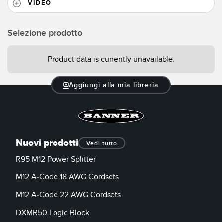
VIDEO
SOFTWARE
Software di configurazione dei sensori wireless
Selezione prodotto
Software interfaccia utente sensore
Product data is currently unavailable.
Software per sensori di misura Banner
Aggiungi alla mia libreria
TECNOLOGIA
Sensori con IO-Link
Nuovi prodotti
Vedi tutto
R95 M12 Power Splitter
M12 A-Code 18 AWG Cordsets
M12 A-Code 22 AWG Cordsets
DXMR50 Logic Block