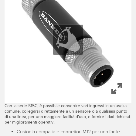
IIOT E LA FABBRICA
SENSORI
INTELLIGENTE
Sensori fotoelettrici
Protocolli di comunicazione industriali
Laser per misurazione di distanza
Manutenzione predittiva
Barriere di misura
Manutenzione predittiva
3D Time-of-Flight
Monitoraggio delle condizioni: manutenzione predittiva e
preventiva
Sensori radar
Monitoraggio remoto
Sensori a ultrasuoni
Monitoraggio/efficacia complessiva dei macchinari
Amplificatori a fibra ottica
Overall Equipment Effectiveness (OEE)
Fibra ottica
Con la serie S15C, è possibile convertire vari ingressi in un'uscita
Richiesta di componenti, servizi o prelievo di pallet
comune, collegarsi direttamente a un sensore o a qualsiasi punto
Sensori a forcella e di etichette
di una linea, per una maggiore facilità d'uso, e fornire i dati richiesti
Rilevamento del bordo iniziale
per miglioramenti operativi.
Sensori di luminescenza, colori e tacche di registro
Custodia compatta e connettori M12 per una facile
Monitoraggio del livello di un serbatoio