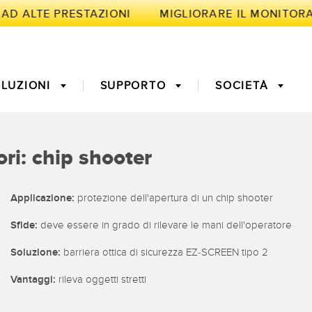
 AD ALTE PRESTAZIONI
LUZIONI
SUPPORTO
SOCIETÀ
LIGENTE
ori: chip shooter
 misura
ne predittiva
3D Time-of-Flight
Monitoraggio delle
Applicazione:
protezione dell'apertura di un chip shooter
condizioni: manutenzione
predittiva e preventiva
Sfide:
deve essere in grado di rilevare le mani dell'operatore
ri a fibra ottica
Fibra ottica
quipment
Richiesta di componenti,
Soluzione:
barriera ottica di sicurezza EZ-SCREEN tipo 2
k-to-Light
Sensori di temperatura
ess (OEE)
servizi o prelievo di pallet
Vantaggi:
rileva oggetti stretti
 monitoraggio
Sensori di vibrazioni